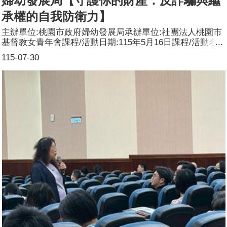
婦幼發展局【守護你的財產：反詐騙與繼
承權的自我防衛力】
主辦單位:桃園市政府婦幼發展局承辦單位:社團法人桃園市
基督教女青年會課程/活動日期:115年5月16日課程/活動名
稱:守護你的財產：反詐騙與繼承權的自我防衛力課程/活動
115-07-30
對象:各年齡層女性及家庭成員辦理形式:主題講座課程/活動
簡介(大綱):結合母親節特別規劃之熟齡婦女經濟安全講座，
從常見的投資詐騙、假檢警情境到女性在繼承中的權益保
障，透過案例解析與法律觀念講解，協助婦女提升識詐能力
與自我防護意識，強化財產安全與權益自主。參加人數:共
_111_人，分別為男性：_20_人；女性：_91_人，其他：__
人。講師資料:(1)姓名：吳孟玲(2)職稱：律師