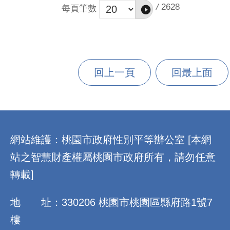
共469人，分別為男性：223人；女性：246人。
/
2628
每頁筆數
回上一頁
回最上面
:::
網站維護：桃園市政府性別平等辦公室 [本網
站之智慧財產權屬桃園市政府所有，請勿任意
轉載]
地 址：330206 桃園市桃園區縣府路1號7
樓