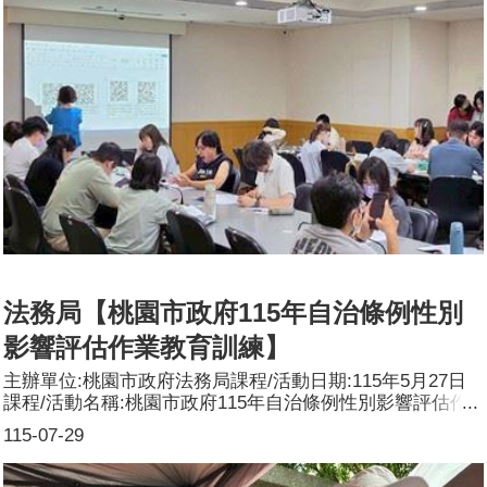
24日辦理「桃園市梨頭洲溝支線排水治理規劃」第二次地
方說明會，邀請民意代表、周邊里長等相關單位人員出席，
並聽取各性別參與人員意見，納入後續工程規劃參考。出席
人數中，男性約佔80%，女性約佔20%。2.115年4月29日辦
理「配合用戶接管後巷環境改造工程」施工說明會，邀請相
關住戶票選美化樣式，考量上班族與家庭照顧者等性別角色
需求，擇定於夜間辦理。後巷設計是將被遺忘的廢棄空間轉
化為具包容性的安全通道，本次施工說明會出席人數為9
人，男性5人，佔55%，女性4人，佔45%，透過票選活動蒐
集各性別參與人意見。
法務局【桃園市政府115年自治條例性別
影響評估作業教育訓練】
主辦單位:桃園市政府法務局課程/活動日期:115年5月27日
課程/活動名稱:桃園市政府115年自治條例性別影響評估作
業教育訓練課程/活動對象:本府各一級機關辦理自治條例性
115-07-29
別影響評估作業同仁（含法制人員或兼辦法制業務之秘書、
研考等填表機關複核人員）辦理形式:工作坊課程/活動簡介