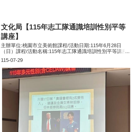
文化局【115年志工隊通識培訓性別平等
講座】
主辦單位:桃園市立美術館課程/活動日期:115年6月28日
（日）課程/活動名稱:115年志工隊通識培訓性別平等講座
課程/活動對象:桃園市兒童美術館志工/橫山書法藝術館志工
115-07-29
辦理形式:為落實志工教育訓練，充實桃園市兒童美術館及
橫山書法藝術館志工專業素養及提昇服務品質，辦理講座培
訓課程。課程/活動簡介(大綱):針對本館志工進行性別平等
防治講座，藉由防範工作期間及展演公共場合，性霸凌及性
別歧視爭議之防止，達到友善場域之落實。參加人數:共63
人，分別為男性：21_人；女性：42_人，其他：_0人。講
師資料: (1)姓名：林承宇(2)職稱：世新大學教授