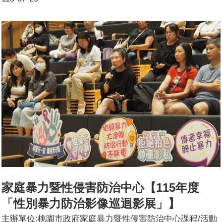
天設置性平攤位，播放性平影片及擺放性平媒材，藉由與民
眾互動，並進行簡單問答題贈送宣導品，讓民眾了解
CEDAW 理念。課程/活動簡介(大綱):主題：數位性別暴力
運用媒材-防治數位性別暴力相關網站-防治數位性別暴力
EDM-防治數位性別暴力影片請民眾觀賞完影片，並由本局
人員講解完成後，進行小問答，答對後提供本局宣導品（手
機吊繩）。參加人數:共23人，分別為男性：6人；女性：17
人，其他：__人。
家庭暴力暨性侵害防治中心【115年度
「性別暴力防治影像巡迴影展」】
主辦單位:桃園市政府家庭暴力暨性侵害防治中心課程/活動