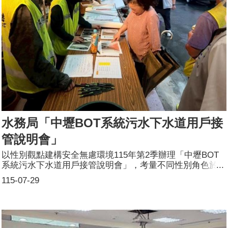
納入性別觀點，營造性別平等社會。參加人數:共810人，分
別為男性：155人；女性：655人，其他：0人。講師資料:
(1)姓名：林承宇(2)職稱：世新大學廣電系專任教授
水務局「中壢BOT系統污水下水道用戶接
管說明會」
以性別觀點建構安全無慮環境115年第2季辦理「中壢BOT
系統污水下水道用戶接管說明會」，考量不同性別角色於夜
間或假日辦理，相關性別平等措施如下：(1) 包容性文
115-07-29
宣：採中性用語及多元圖像，避免性別刻板印象。(2) 多
元溝通：有女性工程師及專案聯絡人，提升現勘或溝通時的
信任感。(3) 空間安全：接管後能改善後巷陰暗死角，打
造明亮、潔淨的生活空間，提升不同性別與族群之心理安全
感。藉由環境設計與規劃，建構安全的生活空間1.115年4月