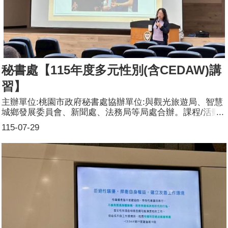
秘書處【115年度多元性別(含CEDAW)講
習】
主辦單位:桃園市政府秘書處協辦單位:與觀光旅遊局、智慧
城鄉發展委員會、新聞處、法務局等局處合辦。課程/活動
日期:第一場次：115年6月16日(星期二) 09：00～12：00。
115-07-29
第二場次：115年6月16日(星期二) 13：30～16：30。課程/
活動名稱:115年度多元性別(含CEDAW)講習課程/活動對象:
本處同仁辦理形式:演講課程/活動簡介(大綱):一、講師郭玲
惠教授研究領域關注勞動人權與性別平等，並常受機關邀請
就性平三法修法、職場霸凌防制及性別平等議題發表專題演
講，其以深入淺出之方式帶領學員探討「多元性別」及
「CEDAW發展脈絡與國家政策（直接歧視、間接歧視與交
叉歧視）」，並透過問答環節，與台下學員互動交流。二、
講師以演講方式授課，加強同仁對多元性別（含CEDAW公
約）的瞭解與認識，透過實務案例研討，破除刻板印象、污