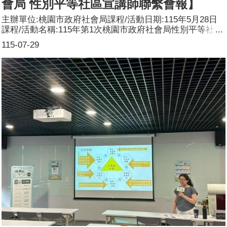
會局 性別平等社區宣講師聯繫會報】
主辦單位:桃園市政府社會局課程/活動日期:115年5月28日
課程/活動名稱:115年第1次桃園市政府社會局性別平等社區
宣講師聯繫會報課程/活動對象:桃園市政府社會局性別平等
115-07-29
社區宣講師辦理形式:經驗分享、專題講座及綜合座談等課
程/活動簡介(大綱):邀集社會局性平宣講師進行經驗交流與
案例分享，回顧114年度宣講執行情形及推動成果。針對
115年度「高齡與退休生活性別議題」宣導主軸進行說明，
包含年度目標、辦理期程、重點方向、預期執行方式。說明
宣講場次規範、成果彙整、資料填報及續任審核等行政事
項，協助宣講師掌握制度調整方向，持續精進本市性別平等
宣導工作成效。參加人數 共31人，分別為男性：4人；女
性：27人，其他：0人。講師資料:第1位(1) 姓名：林惠華
(2) 職稱：桃園市政府社會局綜合企劃科科長第2位(1)
姓名：張真瑀(2) 職稱：桃園市政府社會局綜合企劃科社
會工作師