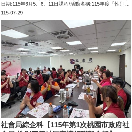
日期:115年6月5、6、11日課程/活動名稱:115年度「性別暴
力防治影像巡迴影展」課程/活動對象:社工及一般社會大眾
115-07-29
辦理形式:邀請社會大眾共同觀賞《失樂園》、《家好月
圓》，映後舉辦座談會，與觀眾一同探討性影像防治相關議
題。課程/活動簡介(大綱):《失樂園》以育幼院為故事背
景，透過社工、院童及離院青年的三條故事線，描繪兒少在
成長過程中面臨的霸凌、創傷、家庭失功能及犯罪誘惑等議
題，也呈現社工陪伴、支持與保護的角色，探討在逆境中如
何重新找回希望與人生方向。 《家好月圓》以母親過世後
的一場喪葬為開端，透過家庭成員間的衝突與對話，探討探
討家庭結構、性別權力以及童年創傷等主題，希望能夠貼近
觀眾的生活經驗，思考暴力及權力的分配與解決。參加人
數:共188人，分別為男性：40人；女性：148人，其他：0
人。講師資料:6月11日場次(1)姓名：賴月蜜(2)職稱：國立
臺灣師範大學社工所兼任副教授
社會局綜企科【115年第1次桃園市政府社