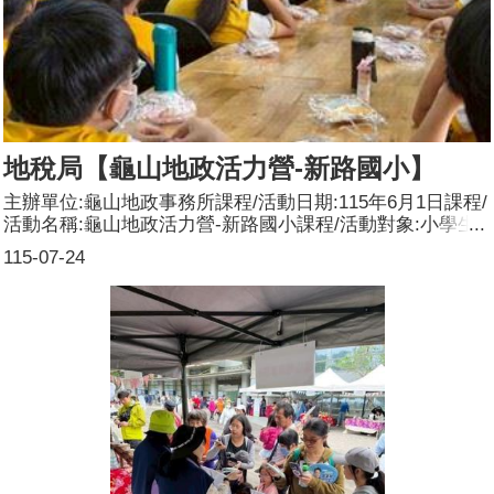
地稅局【龜山地政活力營-新路國小】
主辦單位:龜山地政事務所課程/活動日期:115年6月1日課程/
活動名稱:龜山地政活力營-新路國小課程/活動對象:小學生
辦理形式:簡報解說課程/活動簡介(大綱):持續走入校園，陪
115-07-24
伴更多年輕學子在生活中學習地政知識、開拓視野及傳遞性
別平權的觀念。參加人數:共64人，分別為男性：35人；女
性：29人。