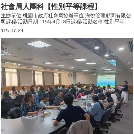
社會局人團科【性別平等課程】
主辦單位:桃園市政府社會局協辦單位:海悅管理顧問有限公
司課程/活動日期:115年4月18日課程/活動名稱:性別平等課
程課程/活動對象:1、 桃園市立案NPO 之職員、工作人員為
115-07-29
優先錄取對象。2、 全國性NPO 之職員、工作人員及對於
有興趣參與NPO 之一般民眾。辦理形式:工作坊課程/活動簡
介(大綱):針對非營利組織規劃辦理性別意識培力課程，將性
平新視角與性別平權等概念融入組織管理中，課程內容涵蓋
能力建構的相關議題，如女性領導力培養、幹部能力提升
等，促進團體理事長及理、監事等在組織內部的領導與決策
能力，保障不同性別公平參與及決策機會。促進非營利組織
決策參與，保障不同性別公平參與與決策機會，積極倡議及
輔導團體將理、監事單一性別名額不低於三分之一條文納入
章程，以提升團體組成及發聲多元性。參加人數:共57人，
分別為男性：19人；女性：38人，參與團體：35個。講師
資料:(1)姓名：賴文珍(2)職稱：勵馨基金會桃園分事務所/
主任