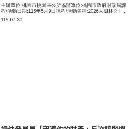
主辦單位:桃園市桃園區公所協辦單位:桃園市政府財政局課
程/活動日期:115年5月9日課程/活動名稱:2026大樹林文化巡
禮課程/活動對象:一般民眾辦理形式:發放性別平等文宣資料
115-07-30
課程/活動簡介(大綱):藉由參與「2026大樹林文化巡禮」活
動，本局設置攤位辦理有獎徵答活動等向民眾宣導金融菸酒
及政風業務相關法令，同時發放性別平等平面文宣資料，向
民眾宣導性別平等觀念。參加人數:約200人，分別為男性：
80人；女性：120人，其他：0人。