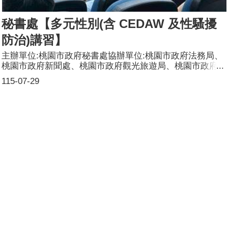
秘書處【多元性別(含 CEDAW 及性騷擾
防治)講習】
主辦單位:桃園市政府秘書處協辦單位:桃園市政府法務局、
桃園市政府新聞處、桃園市政府觀光旅遊局、桃園市政府智
慧城鄉發展委員會課程/活動日期:115 年 6 月 16 日(星期二)
115-07-29
課程/活動名稱:多元性別(含 CEDAW 及性騷擾防治)講習課
程/活動對象:合辦機關所屬同仁(含約聘僱及約用人員)辦理
形式:實體講習課程/活動簡介(大綱): 為加強同仁對多元性別
（含CEDAW 及性騷擾防治）的瞭解與認識，透過實務案例
研討，破除刻板印象、污名與歧視，營造尊重個體差異，保
障多元性別者權益，爰邀請臺北大學郭玲惠教授，宣導多元
性別等議題，於課程進行前測與後測，使參訓同仁能充分理
解性平相關概念。宣導多元性別等議題，於課程進行前測與
後測，使參訓同仁能充分理解性平相關概念。參加人數:共
_47_人，分別為男性：_21_人；女性：26_人，其他：_0_
人。（僅計算本局暨所屬人員）講師資料: (1)姓名：郭玲
惠(2)職稱：臺北大學教授