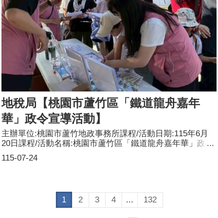
地稅局【桃園市蘆竹區「鐵道龍舟嘉年
華」政令宣導活動】
主辦單位:桃園市蘆竹地政事務所課程/活動日期:115年6月
20日課程/活動名稱:桃園市蘆竹區「鐵道龍舟嘉年華」政令
宣導活動課程/活動對象:一般民眾辦理形式:配合桃園市蘆竹
115-07-24
區公所辦理「桃園市蘆竹區鐵道龍舟嘉年華活動」進行攤位
設置，陳列本所各項業務宣導海報及文宣摺頁供民眾閱覽、
索取，並發放問卷請民眾填寫後收回。課程/活動簡介(大
綱):進行地政政令宣導、推廣防詐措施、傳遞性別平權、各
1
2
3
4
...
132
項地政便民服務及發放滿意度問卷，並提供地政法令諮詢服
務及地籍異動即時通、住址隱匿現場收件服務。參加人數