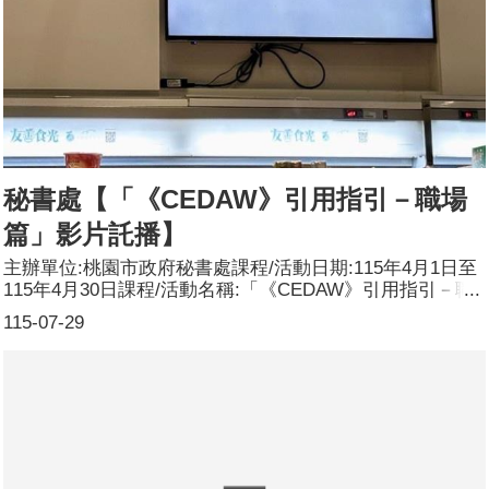
名與歧視，營造尊重個體差異，保障多元性別者權益，促進
性別平等。參加人數:共116人，分別為男性：27人；女性：
89人，其他：0人。講師資料:(1)姓名：郭玲惠(2)職稱：臺
北大學教授
秘書處【「《CEDAW》引用指引－職場
篇」影片託播】
主辦單位:桃園市政府秘書處課程/活動日期:115年4月1日至
115年4月30日課程/活動名稱:「《CEDAW》引用指引－職
場篇」影片託播課程/活動對象:市府同仁、洽公民眾辦理形
115-07-29
式:影片託播課程/活動簡介(大綱):於本府市政大樓1樓電視
託播本府性別平等辦公室提供之性別平等宣導影片-
「《CEDAW》引用指引－職場篇」，透過職場篇的單元
劇，介紹如果遇到職場性騷擾等狀況，可以如何引用
CEDAW及其他相關法律來維護自身權益，進而向市府同
仁、洽公民眾宣導不論經濟、社會、文化、公民和政治權
利，應盡力消除性別歧視，並且在文化、習俗與社會生活達
成實質性別平等。參加人數:影片輪播一天約50次，4月份總