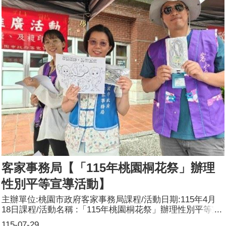
(大綱):為深化實務操作層面之說明，邀請國立暨南國際大學
社會政 策與社會工作學系教授許雅惠擔任講座，講授
法案類性別影響評估實作，並以小班制及分組問答方式進
行。講座先就性別主流化工具、性別政策綱領、制定修正自
治條例性別影響評估檢視表內容講解後，引導各組學員分析
及討論本府自治條例性別影響評估案件，強化學員檢視自治
條例與性別相關法規及政策之相關性，評估法案對不同性
別、不同性傾向、性別特質或性別認同者之影響等訣竅，提
升同仁將性別平等意識納入法案之能力。本次課程，講座藉
由小班制及分組運作方式，讓同仁撰寫並於課堂上分享表達
意見，精進同仁將性別平等意識納入法案之能力，以有效推
動性別主流化工作。參加人數:共65人，分別為男性：25
人；女性：40人。講師資料:(1)姓名：許雅惠(2)職稱：國立
暨南國際大學社會政策與社會工作學系教授
客家事務局【「115年桃園桐花祭」辦理
性別平等宣導活動】
主辦單位:桃園市政府客家事務局課程/活動日期:115年4月
18日課程/活動名稱 :「115年桃園桐花祭」辦理性別平等宣
導活動課程/活動對象:一般民眾辦理形式:於桐花祭開幕第一
115-07-29