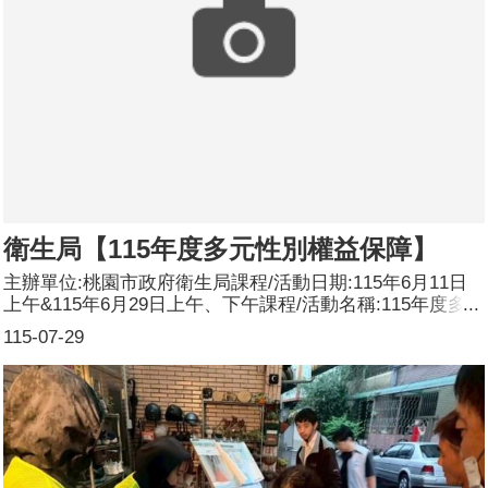
共輪播約1000次。
衛生局【115年度多元性別權益保障】
主辦單位:桃園市政府衛生局課程/活動日期:115年6月11日
上午&115年6月29日上午、下午課程/活動名稱:115年度多元
性別權益保障課程/活動對象:本局暨所屬各衛生所之公務人
115-07-29
員（含約聘僱人員）、技工及約用人員辦理形式:實體演講
課程/活動簡介(大綱):(1)為使本局所屬機關同仁對於透過課
程能破除刻板印象、污名與歧視，營造尊重個體差異、保障
多元平等共融與性別權益的幸福職場。(2)增進同仁對多元
性別的定義、處境、權益保障及多元平等、交叉歧視之認識
及其相關案例之瞭解，並進一步建立性別平等正確觀念，增
加對性別議題之敏感度，於規劃或檢視各項政策及法令時，