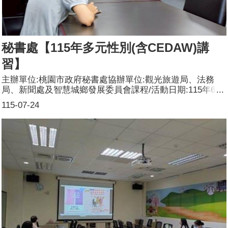
秘書處【115年多元性別(含CEDAW)講
習】
主辦單位:桃園市政府秘書處協辦單位:觀光旅遊局、法務
局、新聞處及智慧城鄉發展委員會課程/活動日期:115年6月
16日課程/活動名稱:115年多元性別(含CEDAW)講習課程/活
115-07-24
動對象:桃園市政府秘書處、觀光旅遊局、法務局、新聞處
及智慧城鄉發展委員會之同仁辦理形式:講座課程/活動簡介
(大綱):加強同仁對職場霸凌的重視、有效防治性騷擾行為及
對多元性別（含CEDAW公約）的瞭解與認識，透過實務案
例研討，破除刻板印象歧視，營造尊重個體差異，保障多元
性別者權益，促進性別平等參加人數:共40人，分別為男
性：10人；女性：30人，其他：0人。講師資料:(1)姓名：
郭玲惠(2)職稱：教授