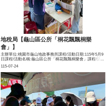
地稅局【龜山區公所「桐花飄飄桐樂
會」】
主辦單位:桃園市龜山地政事務所課程/活動日期:115年5月9
日課程/活動名稱:龜山區公所「桐花飄飄桐樂會」課程/活動
對象:一般民眾辦理形式:設置攤位宣導課程/活動簡介(大綱):
115-07-24
配合龜山區公所「桐花飄飄桐樂會」活動，設攤宣導各項便
民服務措施及傳遞性別平權的觀念。參加人數:共180人，分
別為男性：72人；女性：108人。