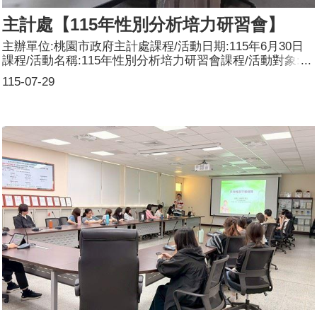
主計處【115年性別分析培力研習會】
主辦單位:桃園市政府主計處課程/活動日期:115年6月30日
課程/活動名稱:115年性別分析培力研習會課程/活動對象:本
府各一級機關本年撰擬及116年預定撰擬性別分析之同仁辦
115-07-29
理形式:研習會課程/活動簡介(大綱):為協助本府各機關精進
性別分析撰寫與應用能力，提升同仁對性別分析撰寫要領、
題目發想、資料蒐集與分析方法，以及未來發展方向之掌
握，爰辦理本次研習會。課程並就各機關預擬之性別分析題
目及大綱進行交流，由講師提供題目調整、資料面向擴充及
分析深化等建議，以提升性別分析品質。參加人數:共51
人，分別為男性：16人；女性：35人，其他：0人。講師資
料: (1)姓名：許雅惠(2)職稱：國立暨南國際大學社會政策
與社會工作學系教授