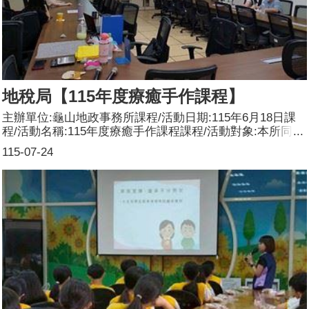
地稅局【115年度療癒手作課程】
主辦單位:龜山地政事務所課程/活動日期:115年6月18日課
程/活動名稱:115年度療癒手作課程課程/活動對象:本所同仁
及志工辦理形式:影片宣導課程/活動簡介(大綱):利用機關辦
115-07-24
理教育訓練前宣導業務及傳遞性別平權的觀念。參加人數:
共35人，分別為男性：8人；女性：27人。