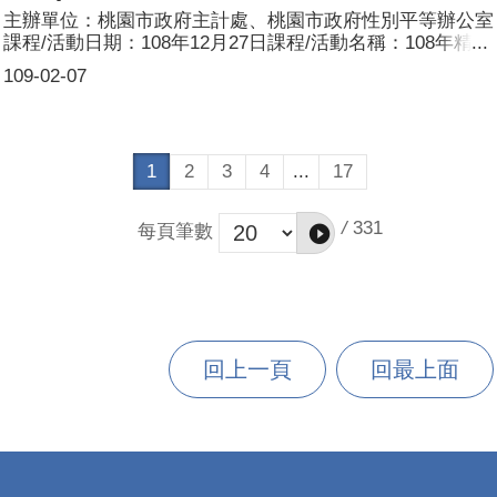
主辦單位：桃園市政府主計處、桃園市政府性別平等辦公室
課程/活動日期：108年12月27日課程/活動名稱：108年精進
性別統計分析品質座談會(第二場次)課程/活動目標：為精進
109-02-07
本府性別分析品質，以利施政決策之運用。邀請性別平等專
家學者及各一級機關參與座談會，會中請專家學者提供分析
品質之精進建議，供各機關就其性別分析之內容進行深化與
應用。參加人數：共40人，分別為男性：10人；女性：30
1
2
3
4
...
17
人。
/
331
每頁筆數
回上一頁
回最上面
:::