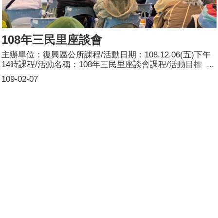
108年三民里座談會
主辦單位：復興區公所課程/活動日期：108.12.06(五)下午
14時課程/活動名稱：108年三民里座談會課程/活動目標：
本區108年三民里座談會暨連結復興區公所推動性別主流化
109-02-07
宣導活動，向服務台志工宣導研習之性別電影導讀賞析性別
主流化、市府推動有關性別平等之政策及區公所配合之具體
作為，使民眾周知並建立性別平等的概念，從生活中落實性
別平等。簽到時每人發送本公所印制之桃園市性別辦設計之
性平文宣1份。由區公所安排宣導員宣導，主要宣導內容：
何謂性別主流化？參加人數：共287人，分別為男性：129
人；女性：158人。