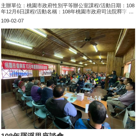
主辦單位：桃園市政府性別平等辦公室課程/活動日期：108
年12月6日課程/活動名稱：108年桃園市政府司法院釋字
748號解釋施行法培力工作坊課程/活動目標：培力本府32局
109-02-07
處及13區公所性別平等工作團隊、性別業務承辦人對於性
別平等業務之推廣，更能納入性別觀點，符合釋字第748號
解釋施行法。解釋司法院釋字第748號解釋施行法之緣起及
目標，並透過認識LGBTI及其處境、權益、尊重接納多元性
別與去除性別刻板印象。參加人數： 共55 人；男 8人、女
47人。