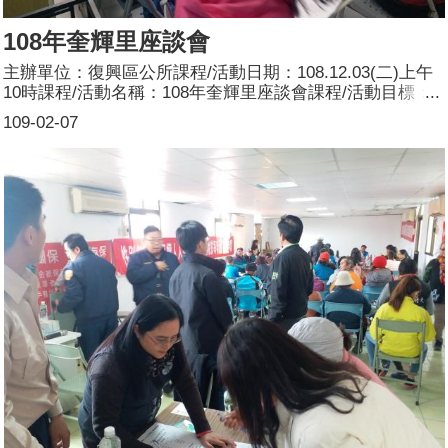
108年奎輝里座談會
主辦單位：復興區公所課程/活動日期：108.12.03(二)上午
10時課程/活動名稱：108年奎輝里座談會課程/活動目標：
本區108年奎輝里座談會暨連結復興區公所推動性別主流化
109-02-07
宣導活動，向服務台志工宣導研習之性別電影導讀賞析性別
主流化、市府推動有關性別平等之政策及區公所配合之具體
作為，使民眾周知並建立性別平等的概念，從生活中落實性
別平等。簽到時每人發送本公所印制之桃園市性別辦設計之
性平文宣1份。由區公所安排宣導員宣導，主要宣導內容：
何謂性別主流化？參加人數：共81人，分別為男性：43
人；女性：38人。