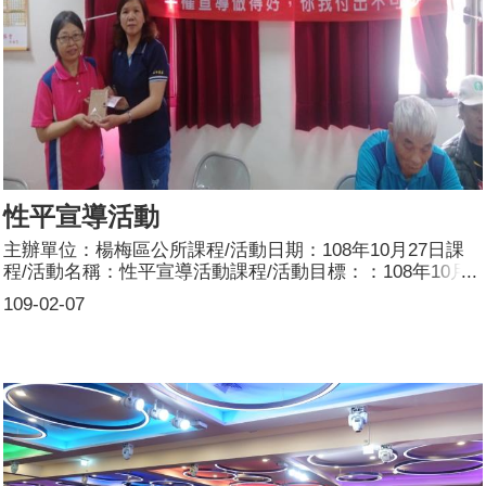
我們的社會能夠更為多元包容，不再有性別與性傾向的歧
視。參加人數：共80人，分別為男性：8人；女性：72人。
性平宣導活動
主辦單位：楊梅區公所課程/活動日期：108年10月27日課
程/活動名稱：性平宣導活動課程/活動目標：：108年10月
27日(日)上午8時30分至13時於上田市民活動中心辦理108年
109-02-07
度客家文化傳承踩芥菜暨婦幼福利政策宣導活動，會中本所
提供性別平等紅布條宣導、文宣品發放、參加人數：共計約
202人參加。男性：89人、女性113人。