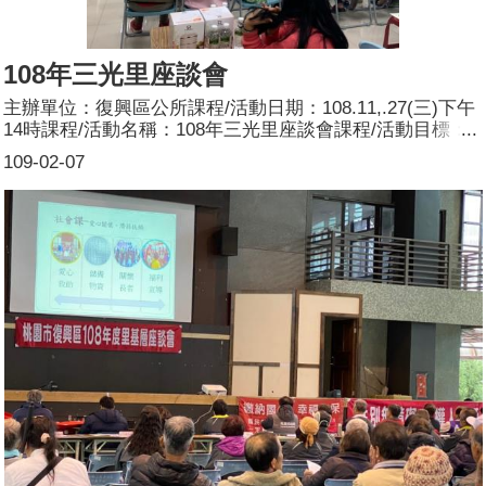
108年三光里座談會
主辦單位：復興區公所課程/活動日期：108.11,.27(三)下午
14時課程/活動名稱：108年三光里座談會課程/活動目標：
本區108年度三光里座談會暨連結復興區公所推動性別主流
109-02-07
化宣導活動，向服務台志工宣導研習之性別電影導讀賞析性
別主流化、市府推動有關性別平等之政策及區公所配合之具
體作為，使民眾周知並建立性別平等的概念，從生活中落實
性別平等。簽到時每人發送本公所印制之桃園市性別辦設計
之性平文宣1份。由區公所安排宣導員宣導，主要宣導內
容：何謂性別主流化？參加人數：共_47人，分別為男性：
_22人；女性：_25_人。