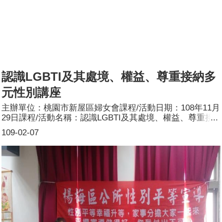
認識LGBTI及其處境、權益、尊重接納多
元性別講座
主辦單位：桃園市新屋區婦女會課程/活動日期：108年11月
29日課程/活動名稱：認識LGBTI及其處境、權益、尊重接
納多元性別講座課程/活動目標：本次課程內容包含介紹
109-02-07
LGBT，過去我們對LGBTI群體認識不足，不了解他們的處
境，有些民眾會產生誤解或疑慮，除了同婚合法以外，我們
也必須開始推動認識與接納LGBTI群體的社會與學校教育，
透過一些案例認識他們並了解所遭遇到的問題與困難，以及
該如何給予適當的協助我們確實還有一些地方需要努力，希
望經由政府與社會各界的共同努力後臺灣成為亞洲第一個完
成同婚立法保障的國家，是我國民主社會面對、解決分歧性
議題的重要典範。未來將持續推動認識與接納LGBTI族群的
社會與學校教育，希望經由政府與社會各界的共同努力，讓