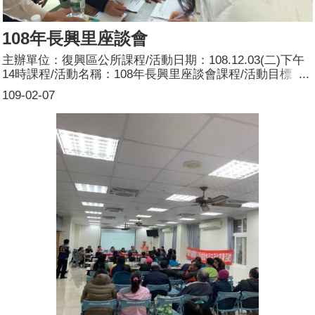
108年長興里座談會
主辦單位：復興區公所課程/活動日期：108.12.03(二)下午
14時課程/活動名稱：108年長興里座談會課程/活動目標：
本區108年長興里座談會暨連結復興區公所推動性別主流化
109-02-07
宣導活動，向服務台志工宣導研習之性別電影導讀賞析性別
主流化、市府推動有關性別平等之政策及區公所配合之具體
作為，使民眾周知並建立性別平等的概念，從生活中落實性
別平等。簽到時每人發送本公所印制之桃園市性別辦設計之
性平文宣1份。由區公所安排宣導員宣導，主要宣導內容：
何謂性別主流化？參加人數：共70人，分別為男性：28
人；女性：42人。