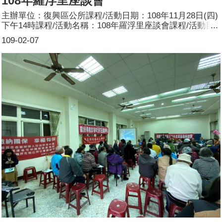
108年羅浮里座談會
主辦單位：復興區公所課程/活動日期：108年11月28日(四)
下午14時課程/活動名稱：108年羅浮里座談會課程/活動目
標：本區108年羅浮里座談會暨連結復興區公所推動性別主
109-02-07
流化宣導活動，向服務台志工宣導研習之性別電影導讀賞析
性別主流化、市府推動有關性別平等之政策及區公所配合之
具體作為，使民眾周知並建立性別平等的概念，從生活中落
實性別平等。簽到時每人發送本公所印制之桃園市性別辦設
計之性平文宣1份。由區公所安排宣導員宣導，主要宣導內
容：何謂性別主流化？參加人數：共137人，分別為男性：
62人；女性：75人。