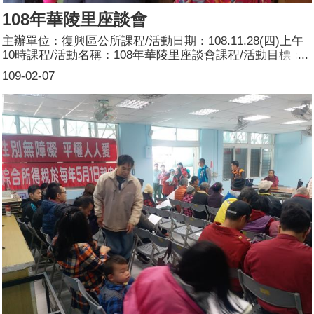
108年華陵里座談會
主辦單位：復興區公所課程/活動日期：108.11.28(四)上午
10時課程/活動名稱：108年華陵里座談會課程/活動目標：
本區108年高義里座談會暨連結復興區公所推動性別主流化
109-02-07
宣導活動，向服務台志工宣導研習之性別電影導讀賞析性別
主流化、市府推動有關性別平等之政策及區公所配合之具體
作為，使民眾周知並建立性別平等的概念，從生活中落實性
別平等。簽到時每人發送本公所印制之桃園市性別辦設計之
性平文宣1份。由區公所安排宣導員宣導，主要宣導內容：
何謂性別主流化？參加人數：共49人，分別為男性：30
人；女性：19人。