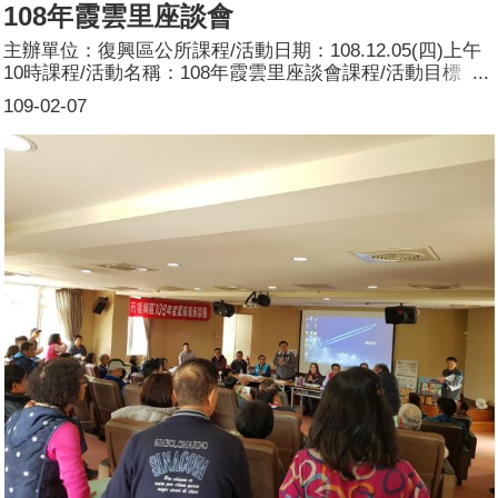
108年霞雲里座談會
主辦單位：復興區公所課程/活動日期：108.12.05(四)上午
10時課程/活動名稱：108年霞雲里座談會課程/活動目標：
本區108年霞雲里座談會暨連結復興區公所推動性別主流化
109-02-07
宣導活動，向服務台志工宣導研習之性別電影導讀賞析性別
主流化、市府推動有關性別平等之政策及區公所配合之具體
作為，使民眾周知並建立性別平等的概念，從生活中落實性
別平等。簽到時每人發送本公所印制之桃園市性別辦設計之
性平文宣1份。由區公所安排宣導員宣導，主要宣導內容：
何謂性別主流化？參加人數：共84人，分別為男性：30
人；女性：54人。