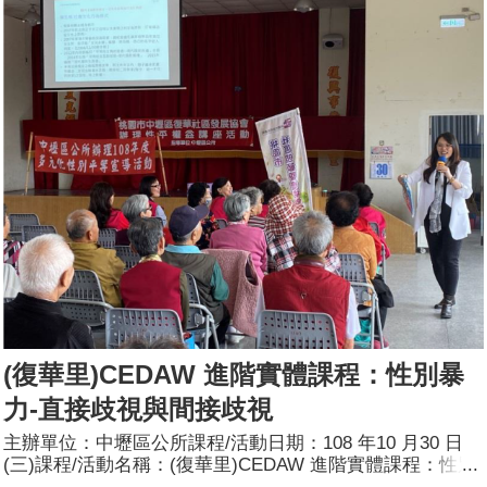
共368人，分別為男性：184人；女性：184人。
(復華里)CEDAW 進階實體課程：性別暴
力-直接歧視與間接歧視
主辦單位：中壢區公所課程/活動日期：108 年10 月30 日
(三)課程/活動名稱：(復華里)CEDAW 進階實體課程：性別
暴力-直接歧視與間接歧視課程/活動目標：為強化社區居民