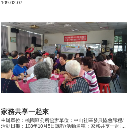
109-02-07
性別意識培力，培養性別敏感度，瞭解 CEDAW 公約的精
神與要義以及施行法的目的和法規內容，特舉辦本次訓練課
程，期增進相互尊重及促進性別平等。本所於108 年10 月
30 日上午9 至11時辦理CEDAW 進階實體課程，邀請詹宗
儀諮商心理師主講「性別暴力-直接歧視與間接歧視」，本
次課程先透過新聞題材帶入性別議題，搭配影片說明何謂性
別暴力及性別歧視，再詳細介紹CEDAW 公約的精神與內
容，特別著墨於直接歧視、間接歧視和暫行特別措施，並輔
以案例及政策方案說明，讓看似艱深難懂的議題與民眾的生
活相扣連，過程中講師不時透過提問與現場民眾互動，引發
在場參與成員對於性別議題有更多的看見，進而促發更多的
改變。參加人數：共62 人，分別為男性：11 人；女性：51
人。
家務共享一起來
主辦單位：桃園區公所協辦單位：中山社區發展協會課程/
活動日期：108年10月5日課程/活動名稱：家務共享一起來