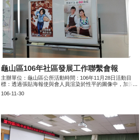
龜山區106年社區發展工作聯繫會報
主辦單位：龜山區公所活動時間 : 106年11月28日活動目
標：透過張貼海報使與會人員渲染於性平的圖像中，加深性
平意識，消除性別刻板印象。活動簡介：於活動會場張貼性
106-11-30
平宣導海報參加人數：共計128人，分別為男性：55人；女
性：73人。