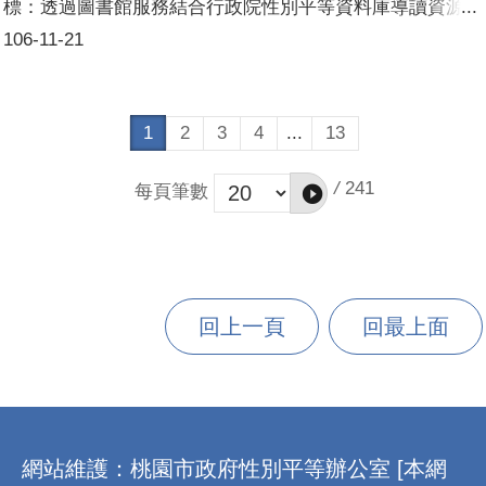
標：透過圖書館服務結合行政院性別平等資料庫導讀資源，
以縮短城鄉資源差距，普及性平觀念宣傳管道。活動簡介：
106-11-21
假日電影院為龜山分館每週六舉行的例行活動，此次以性平
為主題，挑選出本月一週一部相關電影。民眾入場時會發放
行政院性別平等的導讀資料，讓民眾於觀影前後都能思考電
影裡頭想宣達的觀點。參加人數：24人
1
2
3
4
...
13
/
241
每頁筆數
回上一頁
回最上面
:::
網站維護：桃園市政府性別平等辦公室 [本網