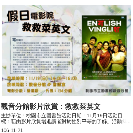
緣」、全球票房收入第二高的電影（全球10.24億美元）。
如果我們瞭解到迪士尼花費了多少心力在製作這部影片上，
我們就不會僅止於羨慕好萊塢電影席捲全球的票房威力，同
時我們也會瞭解到製作這樣一部「娛樂片」需要多麼「嚴
謹」！「動物方城市」整個製作耗費五年，製作前期迪士尼
公司讓影片各部門工作人員親赴非洲，觀察動物、光線、天
空和空氣的顏色，甚至研究光線在動物皮毛上的細緻變化，
最後再運用最新的動畫軟體模擬出這樣的效果。從迪士尼身
上我們可以看到動畫製作過程中科技和藝術結合的最好例
子。不過讓這部影片同時獲得票房和評論讚譽的，不止是動
畫的技術面和美學面，更重要的是觀眾喜愛影片中的角色、
故事和主題。根據Imaging Zootopia這部紀錄片中導演的說
法，動物方城市的主題是「偏見」，我們就來看看偏見是怎
樣在片中被呈現，以及它與性別平等問題之間的關係。參加
人數：12人
觀音分館影片欣賞：救救菜英文
主辦單位：桃園市立圖書館活動日期：11月19日活動目
標：藉由影片欣賞增進讀者對於性別平等的了解。活動簡
介：莎希是名傳統的印度家庭主婦，她美麗迷人，擅長做甜
106-11-21