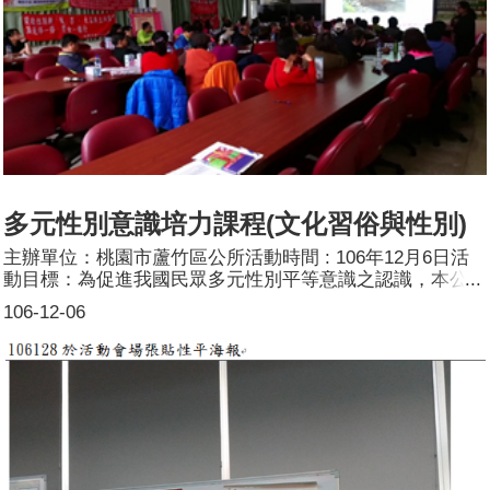
多元性別意識培力課程(文化習俗與性別)
主辦單位：桃園市蘆竹區公所活動時間 : 106年12月6日活
動目標：為促進我國民眾多元性別平等意識之認識，本公所
特辦理性別意識培力課程，期待透過公、私部門成員共同宣
106-12-06
導，瞭解不同性別者觀點與處境。活動簡介：利用PPT及生
活實際案例，帶領同仁了解性別平等的意義。參加人數：共
115人，分別為男性：58人；女性：57人。