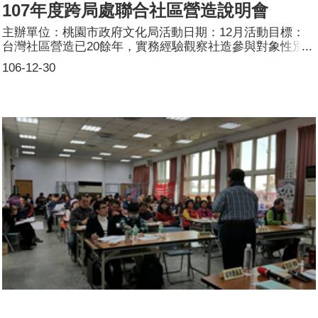
107年度跨局處聯合社區營造說明會
主辦單位：桃園市政府文化局活動日期：12月活動目標：
台灣社區營造已20餘年，實務經驗觀察社造參與對象性別
有不平均現象，故本活動目標在於社區營造不分性別，應擴
106-12-30
大參與，共同營造美好家園。活動簡介：本局於說明會廣邀
社區民眾參與課程。另規劃社造基礎培力課程，且宣導社造
不分你我他，應不分性別共同為自己的社區努力。參加人
數：共740人，分別為男性：339人；女性：401人。