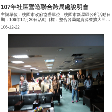
107年社區營造聯合跨局處說明會
主辦單位：桃園市政府協辦單位 : 桃園市新屋區公所活動日
期：106年12月20日活動目標：整合各局處資源並擴大民眾
參與意願2.讓民眾了解參與社區工作的方法活動簡介：為了
106-12-22
讓有興趣參與桃園社區營造的社區、社群及個人可以進一步
了解107年度桃園市各類型社區營造計畫，特辦理跨局處聯
合說明會，內容包含主題講堂和補助要點說明，希望整合跨
局處資源，擴大民眾參與意願，也讓過去較缺乏相關經驗之
社區、社群或個人單位能更清楚了解參與社區工作的方法。
參加人數：共100_人，分別為男性：_60_人；女性：_40_
人。