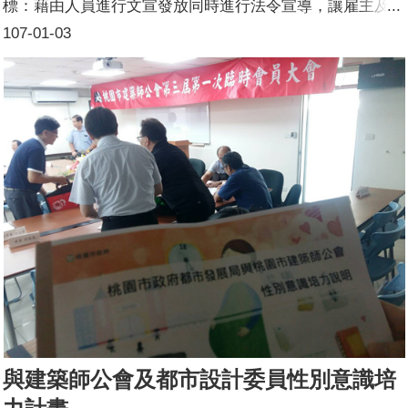
標：藉由人員進行文宣發放同時進行法令宣導，讓雇主及外
籍勞工可得知相關法令之規範。活動簡介：移工入境我國提
107-01-03
供勞務需申請入國通報，本局於接獲雇主申請後，將依據服
務計畫書內容進行實地訪視，瞭解雇主提供外勞生活照顧情
形，統計106年10-12月訪視家數共6,280次數。參加人數：
10-12月共進行宣導家數約6,280次，參加人數達6,280人以
上。
與建築師公會及都市設計委員性別意識培