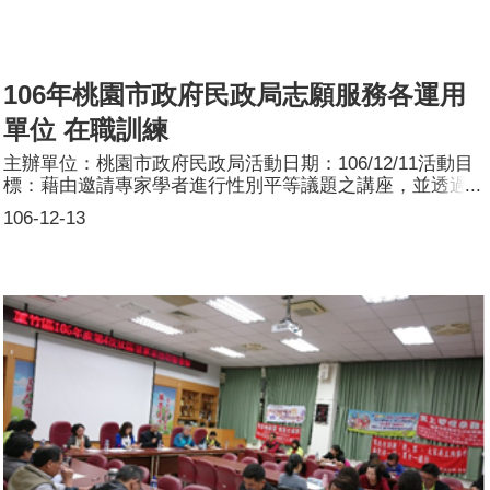
106年桃園市政府民政局志願服務各運用
單位 在職訓練
主辦單位：桃園市政府民政局活動日期：106/12/11活動目
標：藉由邀請專家學者進行性別平等議題之講座，並透過紀
錄片及生活實例探討等方式，瞭解兩性的自我瞭解、人我關
106-12-13
係、自我突破等階段過程，及性別角色發展的多樣化與差異
性，消除性別歧視與偏見，尊重社會多元化現象。期使志工
於志願服務時落實兩性和諧、尊重、平等的互動模式。活動
簡介：一、活動係搭配本局106年桃園市政府民政局志願服
務各運用單位在職訓練辦理。二、承辦單位:桃園市政府民
政局。三、參訓對象為本局志工、本局暨各運用單位志工督
導及本局主管、業務相關同仁等。四、訓練時間:106年12月
11日(星期一)下午2時10分至4時10分。五、訓練地點:本府
13樓公務人力培訓中心。參加人數：共61人，分別為男
性：9人；女性：52人。