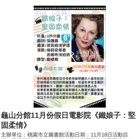
點，看似幸福美滿，但是她的破英文卻是一大致命傷，女兒
因此經常嘲笑她，連丈夫薩提許也懶得跟她聊公事，令莎希
非常受傷又缺乏自信。某天莎希接到姊姊曼妞的電話，曼紐
邀請莎希一家人去紐約參加女兒蜜拉的婚禮，莎希在興奮之
餘卻也擔心自己的菜英文是否能應付當地生活。為了幫忙籌
備婚禮，莎希先一人獨自前往，果然第一天在咖啡廳就因不
會點餐而出了大糗，她羞愧又難過，痛下決心要把英文學
好，於是瞞著姊姊和家人偷偷報名了四週的英文會話速成
班。莎希認真學習，勇於發問，從不敢開口講英文，到慢慢
地能以英文和同學溝通，她的美麗優雅還吸引了法國男同學
大獻殷勤，兩人產生淡淡浪漫情愫。一趟紐約行讓莎希從一
名傳統自卑的家庭主婦，逐漸蛻變成充滿自信、快樂的現代
婦女，也令女兒和丈夫對她刮目相看，救的不僅是她的菜英
文，也讓她和家人間重新找回對彼此的尊重。參加人數：9
人
龜山分館11月份假日電影院《鐵娘子：堅
固柔情》
主辦單位：桃園市立圖書館活動日期：11月18日活動目