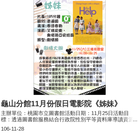
別平權及勞工組織管理，期許學員融合企管的角度與公司互
動。邀請國立臺北大學法律系郭玲惠教授講課，性別主流的
課程 ，以性別歧視之實例，使學員們更了解社會上性別平
權仍多須推動，亦以性騷擾防治、我國法律上促進性別平等
的制度、性別主流化及玻璃天花板切入課程邀請台灣勞動與
社會政策研究協會張烽益執行長以勞團實務經驗，分享性別
平權的重要性。參加人數：共53人，分別為男性：25人；
女性：28人。
龜山分館11月份假日電影院《姊妹》
主辦單位：桃園市立圖書館活動日期：11月25日活動目
標：透過圖書館服務結合行政院性別平等資料庫導讀資源，
以縮短城鄉資源差距，普及性平觀念宣傳管道。活動簡介：
106-11-28
假日電影院為龜山分館每週六舉行的例行活動，此次以性平
為主題，挑選出本月一週一部相關電影。民眾入場時會發放