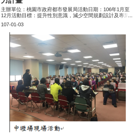
力計畫
主辦單位：桃園市政府都市發展局活動日期：106年1月至
12月活動目標：提升性別意識，減少空間規劃設計及專業
審議上因性別不同可能產生之盲點。降低職業之性別刻板印
107-01-03
象，透過培力宣導增加桃園市女性建築師開業登記比例。參
加人數：參與人數約25人，男女比約2:1