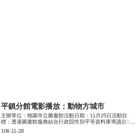
行政院性別平等的導讀資料，讓民眾於觀影前後都能思考電
影裡頭想宣達的觀點。參加人數：27人
平鎮分館電影播放：動物方城市
主辦單位：桃園市立圖書館活動日期：11月25日活動目
標：透過圖書館服務結合行政院性別平等資料庫導讀資源，
以縮短城鄉資源差距，普及性平觀念宣傳管道。活動簡介：
106-11-28
2016年「動物方城市」成為是迪士尼僅次於「冰雪奇