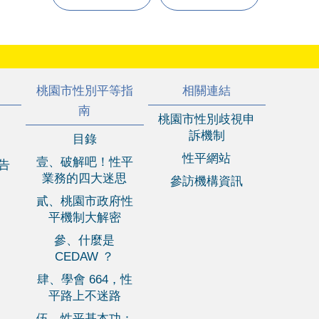
桃園市性別平等指
相關連結
南
桃園市性別歧視申
訴機制
目錄
性平網站
壹、破解吧！性平
報告
業務的四大迷思
參訪機構資訊
貳、桃園市政府性
平機制大解密
參、什麼是
CEDAW ？
肆、學會 664，性
平路上不迷路
伍、性平基本功：