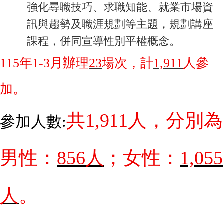
強化尋職技巧、求職知能、就業市場資
訊與趨勢及職涯規劃等主題，規劃講座
課程，併同宣導性別平權概念。
115
年
1-3
月辦理
23
場次，計
1,911
人參
加。
共
1,911
人
，分別為
參加人數:
男性：
856
人
；女性：
1,055
人
。