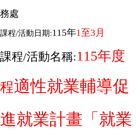
務處
115
年
1
至
3
月
課程
/
活動日期:
115
年度
課程
/
活動名稱:
適性就業輔導促
程
進就業計畫「就業