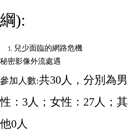
綱
):
兒少面臨的網路危機
秘密影像外流處遇
共
30
人，分別為男
參加人數:
性：
3
人；女性：
27
人；其
他
0
人