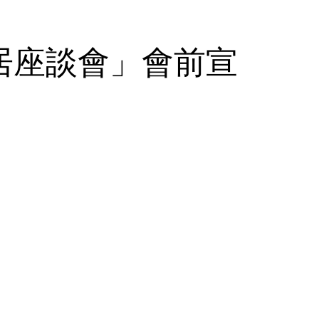
居座談會」
會前宣