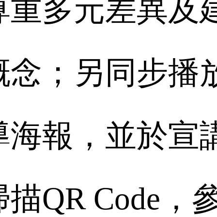
尊重多元差異及
概念；另同步播
導海報，並於宣
掃描
QR Code
，