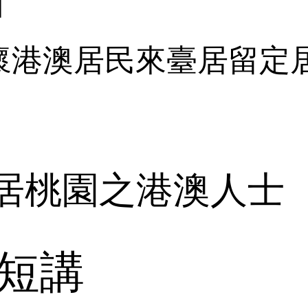
日
懷港澳居民來臺居留定
居桃園之港澳人士
短講