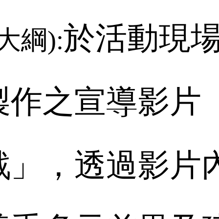
於活動現
大綱
):
製作之宣導影片
戰」，透過影片