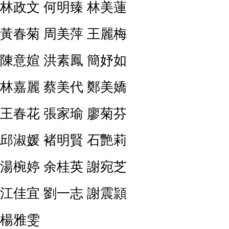
林政文
何明臻
林美蓮
黃春菊
周美萍
王麗梅
陳意媗
洪素鳳
簡妤如
林嘉麗
蔡美代
鄭美嬌
王春花
張家瑜
廖菊芬
邱淑媛
褚明賢
石艷莉
湯椀婷
余桂英
謝宛芝
江佳宜
劉一志
謝震頴
楊雅雯