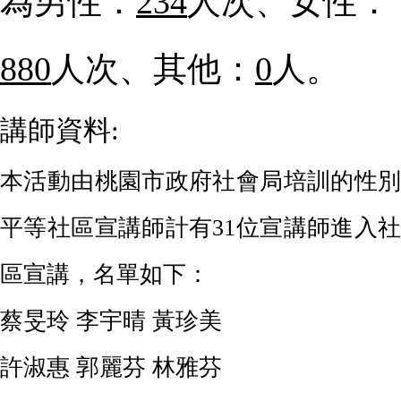
為男性：
234
人次、女性：
880
人次、其他：
0
人。
講師資料:
本活動由桃園市政府社會局培訓的性別
平等社區宣講師計有
31
位宣講師進入社
區宣講，名單如下：
蔡旻玲
李宇晴
黃珍美
許淑惠
郭麗芬
林雅芬