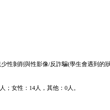
兒少性剝削與性影像
/
反詐騙
(
學生會遇到的
人；女性：
14
人，其他：
0
人。