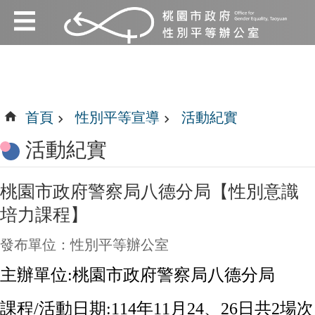
:::
跳到主要內容區塊
:::
首頁
性別平等宣導
活動紀實
活動紀實
桃園市政府警察局八德分局【性別意識
培力課程】
發布單位：性別平等辦公室
主辦單位:
桃園市政府警察局八德分局
課程
/
活動日期:
114
年
11
月
24
、
26
日共
2
場次