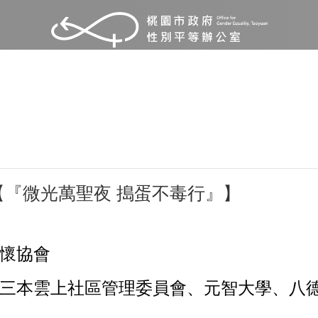
『微光萬聖夜 搗蛋不毒行』】
懷協會
三本雲上社區管理委員會、元智大學、八