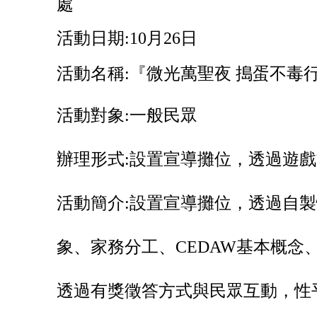
處
活動日期:
10
月
26
日
活動名稱:
『微光萬聖夜
搗蛋不毒
活動對象:
一般民眾
辦理形式:
設置宣導攤位，透過遊戲
活動簡介:
設置宣導攤位，透過自製
象、家務分工、
CEDAW
基本概念
透過有獎徵答方式與民眾互動，性