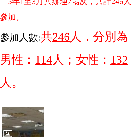
115
年1至3月共辦理
7
場次，共計
246
人
參加。
共
246
人，分別為
參加人數:
男性：
114
人；女性：
132
人。