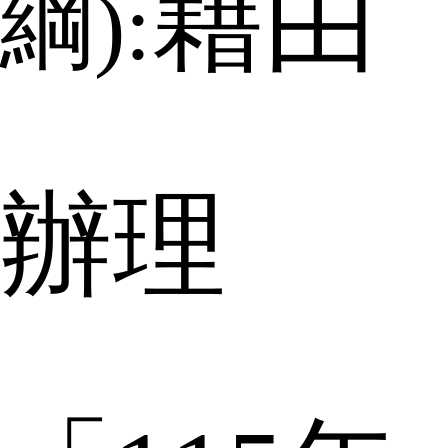
藉由
綱
):
辦理