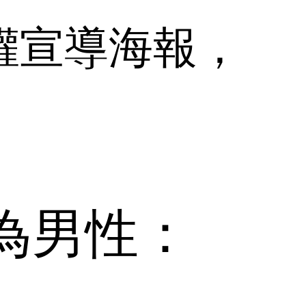
權宣導海報，
為男性：