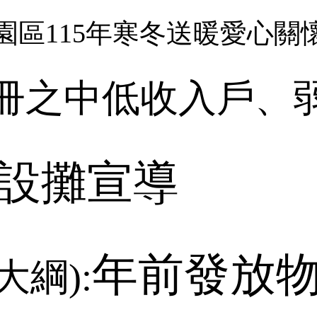
園區
115
年寒冬送暖愛心關
冊之中低收入戶、
設攤宣導
年前發放
大綱
):