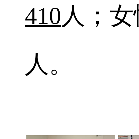
410
人；女
人。