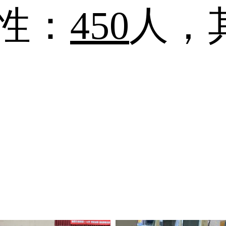
性：
450
人，