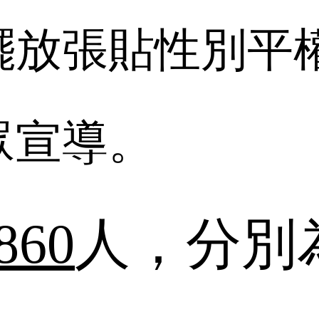
擺放張貼性別平
眾宣導。
860
人，分別