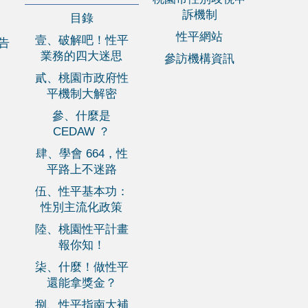
訴機制
目錄
性平網站
壹、破解吧！性平
報告
業務的四大迷思
參訪機構資訊
貳、桃園市政府性
平機制大解密
參、什麼是
CEDAW ？
肆、學會 664，性
平路上不迷路
伍、性平基本功：
性別主流化政策
陸、桃園性平計畫
報你知！
柒、什麼！做性平
還能拿獎金？
捌、性平指南大補