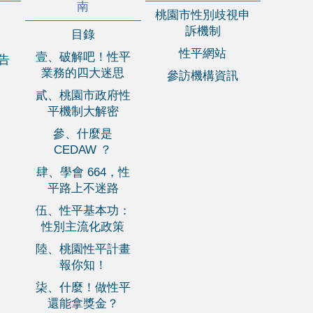
南
桃園市性別歧視申
訴機制
目錄
性平網站
壹、破解吧！性平
報告
業務的四大迷思
參訪機構資訊
貳、桃園市政府性
平機制大解密
參、什麼是
CEDAW ？
肆、學會 664，性
平路上不迷路
伍、性平基本功：
性別主流化政策
陸、桃園性平計畫
報你知！
柒、什麼！做性平
還能拿獎金？