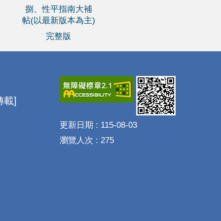
捌、性平指南大補
帖(以最新版本為主)
完整版
載]
更新日期
115-08-03
瀏覽人次
275