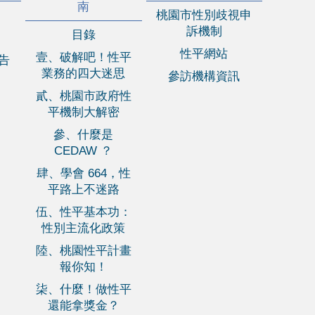
南
桃園市性別歧視申
訴機制
目錄
性平網站
壹、破解吧！性平
報告
業務的四大迷思
參訪機構資訊
貳、桃園市政府性
平機制大解密
參、什麼是
CEDAW ？
肆、學會 664，性
平路上不迷路
伍、性平基本功：
性別主流化政策
陸、桃園性平計畫
報你知！
柒、什麼！做性平
還能拿獎金？