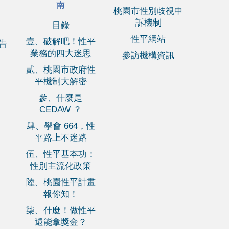
南
桃園市性別歧視申
訴機制
目錄
性平網站
壹、破解吧！性平
報告
業務的四大迷思
參訪機構資訊
貳、桃園市政府性
平機制大解密
參、什麼是
CEDAW ？
肆、學會 664，性
平路上不迷路
伍、性平基本功：
性別主流化政策
陸、桃園性平計畫
報你知！
柒、什麼！做性平
還能拿獎金？