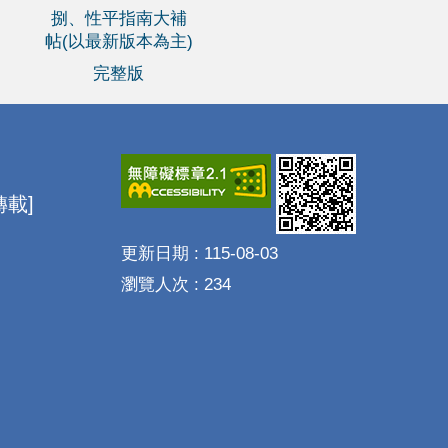
捌、性平指南大補
帖(以最新版本為主)
完整版
載]
更新日期
115-08-03
瀏覽人次
234