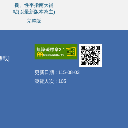
捌、性平指南大補
帖(以最新版本為主)
完整版
載]
更新日期
115-08-03
瀏覽人次
105