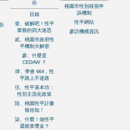
南
桃園市性別歧視申
訴機制
目錄
性平網站
壹、破解吧！性平
報告
業務的四大迷思
參訪機構資訊
貳、桃園市政府性
平機制大解密
參、什麼是
CEDAW ？
肆、學會 664，性
平路上不迷路
伍、性平基本功：
性別主流化政策
陸、桃園性平計畫
報你知！
柒、什麼！做性平
還能拿獎金？