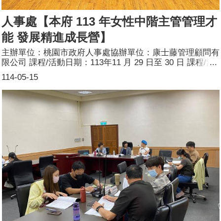
人事處【本府 113 年女性中階主管管理才
能 發展精進成長營】
主辦單位：桃園市政府人事處協辦單位：康士藤管理顧問有
限公司 課程/活動日期：113年11 月 29 日至 30 日 課程/活
動對象：114 年（含）以前符合公務人員任用 法第 17 條所
114-05-15
定「薦任公務人員晉升 簡任官等訓練」參訓資格之本府所
屬一級機關女性薦任第 9 職等科 長、主任或相當層級主管
職務人員， 或具發展潛力之薦任第 8 職等至第 9 職等專
員、技正、秘書、督學或相 當層級職務人員。 辦理形式：
工作坊 課程/活動簡介：爲持續深化女性中階主管領導管理
能力，培育擔任高階職務所需知能， 且為跨越組織框架、
深化團隊交流， 採 2 日住班、移地訓練及體驗學習 之模式
辦理本研習課程。 參加人數：24人(男0人、女24人)講師資
料：(1)姓名：郭宏偉 (2)職稱：康士藤管理顧問有限公司
副總經理