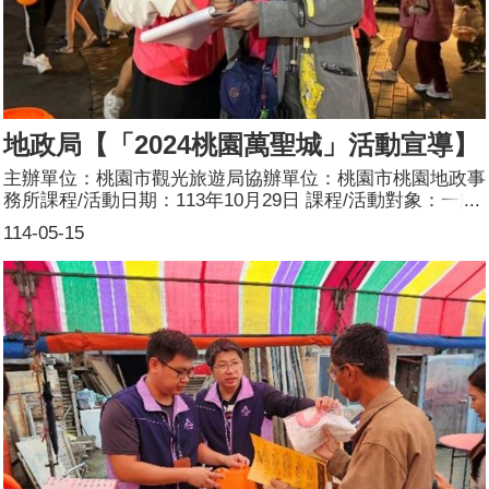
地政局【「2024桃園萬聖城」活動宣導】
主辦單位：桃園市觀光旅遊局協辦單位：桃園市桃園地政事
務所課程/活動日期：113年10月29日 課程/活動對象：一般
民眾辦理形式：設攤宣導課程/活動簡介：目標：透過節慶
114-05-15
氛圍設攤宣導以擴大不動產安全及防詐知識宣導有效性，藉
由參加桃園市政府觀光旅遊局舉辦的「2024桃園萬聖城」
活動，辦理地政相關法令政策、檔案應用、本所各項便民服
務措施宣導、防詐三部曲、性別平等、繼承平權等；走出辦
公廳舍，以更親切的方式瞭解民眾需求，提供更為適切的服
務，提升本所專業、便民的服務形象，傳遞地政相關知識、
便民服務措施以及繼承、贈與平等，即時回應並解決民眾問
題，使本所服務品質更臻完善，提升服務品質。方式：透過
問卷填寫拿好禮的宣導方式，於活動現場發放各項宣導文
宣，加強民眾對於男女性別平等之觀念及不動產交易安全，
活動結束後，彙整問卷並分析，以為本所改進爲民服務措施
之參考。參加人數：562人(男112人、女450人)