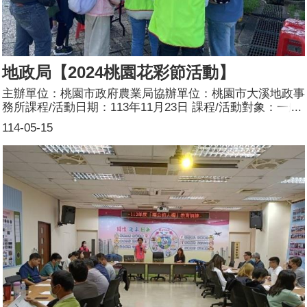
地政局【2024桃園花彩節活動】
主辦單位：桃園市政府農業局協辦單位：桃園市大溪地政事
務所課程/活動日期：113年11月23日 課程/活動對象：一般
民眾辦理形式：設攤宣導課程/活動簡介：目標：推廣地政
114-05-15
業務，同時宣導性別平權觀念，藉由當面與民眾互動及宣
導，傳遞地政業務及性別平權相關知識。方式：1.透過問卷
填寫拿好禮的宣導方式，於活動現場發放各項宣導文宣，加
強民眾對於男女性別平等之觀念及地政業務推廣。2.於活動
現場發放各項宣導文宣，加強民眾對於男女性別平等之觀
念，同時現場提供民眾諮詢。活動結束後，彙整問卷並分
析，作為本所未來改進各項便民服務措施之參考。參加人
數：165人(男66人、女99人)