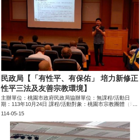
民政局【「有性平、有保佑」 培力新修正
性平三法及友善宗教環境】
主辦單位：桃園市政府民政局協辦單位：無課程/活動日
期：113年10月24日 課程/活動對象：桃園市宗教團體（場
所）負責人、桃園市各區公所宗教業務承辦人辦理形式：課
114-05-15
程 課程/活動簡介：本課程邀請世新大學廣播電視電影學系
林承宇教授講授從修正後的性平三法以及營造友善的宗教環
境。參加人數：148人(男75人、女73人)講師資料：(1)姓
名：林承宇(2)職稱：世新大學專任教授