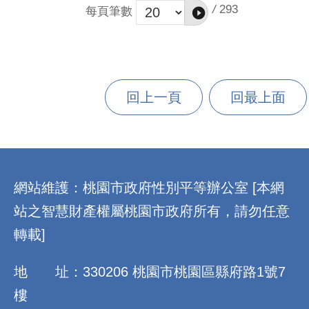
怪，使用電子產品之舊有思維；期望藉由本歡樂課程，從快
/
293
每頁筆數
樂的影音教育及相互交流，強化民眾具有性別友善、性別平
權的概念，以推展及落實本市性別平等政策，達成「齊視不
歧視」，翻轉「性別威權」之女孩跨域STEM之正向效益。
參加人數：83人(男11人、女72人)
回上一頁
回最上面
:::
網站維護：桃園市政府性別平等辦公室 [本網
站之智慧財產權屬桃園市政府所有，請勿任意
轉載]
地 址：330206 桃園市桃園區縣府路1號7
樓