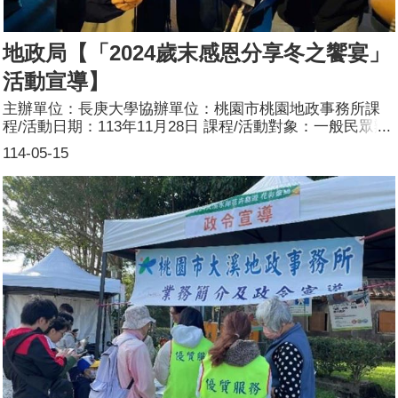
地政局【「2024歲末感恩分享冬之饗宴」
活動宣導】
主辦單位：長庚大學協辦單位：桃園市桃園地政事務所課
程/活動日期：113年11月28日 課程/活動對象：一般民眾辦
理形式：設攤宣導課程/活動簡介：目標：為增加不同年齡
114-05-15
層對不動產安全基本知識及防詐措施之認識，藉由參加長庚
大學舉辦的「2024歲末感恩分享冬之饗宴」活動，辦理地
政相關法令政策、檔案應用及本所各項便民服務措施宣導，
走出辦公廳舍，接觸更多年齡層民眾，了解其不同需求，以
提供更為適切的服務，提升本所專業、便民的服務形象，傳
遞地政相關知識、便民服務措施以及繼承、贈與平等，即時
回應並解決民眾問題，使本所服務品質更臻完善，提升服務
品質。方式：透過問卷填寫拿好禮的宣導方式，於活動現場
發放各項宣導文宣，加強民眾對於男女性別平等之觀念及不
動產交易安全，活動結束後，彙整問卷並分析，以為本所改
進爲民服務措施之參考。參加人數：200人(男98人、女102
人)