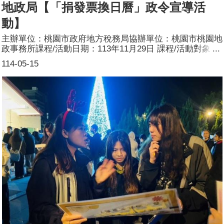
地政局【「捐發票換日曆」政令宣導活
動】
主辦單位：桃園市政府地方稅務局協辦單位：桃園市桃園地
政事務所課程/活動日期：113年11月29日 課程/活動對象：
一般民眾辦理形式：設攤宣導課程/活動簡介：1.目標：推
114-05-15
廣地政、檔案管理業務，同時宣導性別平權觀念。2.方式：
於攤位擺放各式地政業務文宣、張貼地政業務宣導海報，提
供地政法律諮詢服務及檔案應用相關宣導，期以協助不便至
本所知民眾解決地政業務相關法令疑義；同時宣導繼承登記
男女皆有繼承權，將性別平等的觀念深入人心，使民眾於活
動期間可以吸收地政、檔案管理及性別平等業務相關知識。
參加人數：91人(男36人、女55人)