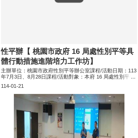
性平辦【 桃園市政府 16 局處性別平等具
體行動措施進階培力工作坊】
主辦單位：桃園市政府性別平等辦公室課程/活動日期：113
年7月3日、8月28日課程/活動對象：本府 16 局處性別平等
工作團隊成員(性別平等督導、性別議題連絡人、性別議題
114-01-21
代理人)或計畫撰擬之業務單位同仁辦理形式：工作坊課程/
活動簡介：本次工作坊參與局處共分 4 組，從各局處之性
別統計產出性別分析，再看到性別落差較大之業務或從去除
性別刻板印象面，據以研擬該局處之性別平等具體行動措
施。參加人數：79人(男26人、女53人)講師資料：(1)姓
名：許雅惠老師、郭玲惠老師(2)職稱：暨南國際大學社會
政策與社會工作學系教授、臺北大學法律學系教授