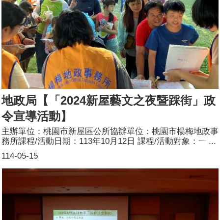
強民眾對於男女性別平等之觀念及不動產交易安全，參與活
動者贈送宣導小禮物，活動結束後，彙整問卷並分析，以為
本所改進爲民服務措施之參考。參加人數：200人(男98人、
女102人)
地政局【「2024新屋藝文之夜暨踩街」政
令宣導活動】
主辦單位：桃園市新屋區公所協辦單位：桃園市楊梅地政事
務所課程/活動日期：113年10月12日 課程/活動對象：一般
民眾辦理形式：設攤宣導 課程/活動簡介：1.目標：推廣地
114-05-15
政、檔案管理業務，同時宣導性別平權觀念。2.方式：於攤
位擺放各式地政業務文宣、張貼地政業務宣導海報，提供地
政法律諮詢服務及檔案應用相關宣導，期以協助不便至本所
知民眾解決地政業務相關法令疑義；同時宣導繼承登記男女
皆有繼承權，將性別平等的觀念深入人心，使民眾於活動期
間可以吸收地政、檔案管理及性別平等業務相關知識。參加
人數：387人(男157人、女230人)