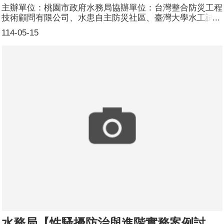
主辦單位：桃園市政府水務局協辦單位：台灣整合防災工程
技術顧問有限公司、水患自主防災社區、臺灣大學水工試驗
所 課程/活動日期：113年11月9~10日 課程/活動對象：桃園
114-05-15
市各大專院校青年 辦理形式：性別平等課程、CEDAW影片
賞析課程/活動簡介：為提升青年對公共議題--「水利相關防
汛事務」之了解並參與社區防汛事務，本局辦理「防汛青年
營活動」，活動中安排性平課程，並帶入CEDAW第 37 號
一般性建議，讓青年省思在劇烈氣候災害下，將可能使得原
先就存在的男女不平等現象，更加深婦女和女童遭受災害引
發的風險；同時，播放本局自製 CEDAW宣導影片-「防汛
女力崛起」， 強化女性參與防災策略規劃及女性的角色與
貢獻，將性平意識向下札根，未來在做減災與調適計畫能更
具性別友善觀點。課程中與學員互動，進行有獎徵答，讓青
年表達對女性擔任水患自主防災社區工作看法，鼓勵年輕學
子自信不設限，在各個領域盡情發揮所長。參加人數：135
人(男88人、女47人)講師資料：(1)姓名：林嘉惠 (2)職稱：
助理員
水務局【性騷擾防治與進階實務案例討