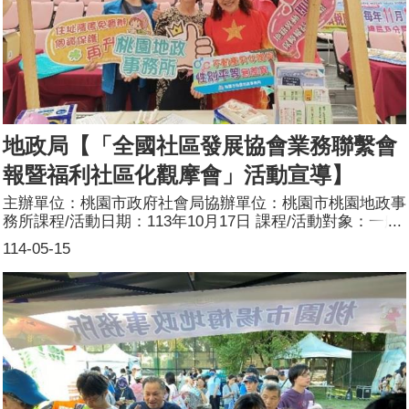
地政局【「全國社區發展協會業務聯繫會
報暨福利社區化觀摩會」活動宣導】
主辦單位：桃園市政府社會局協辦單位：桃園市桃園地政事
務所課程/活動日期：113年10月17日 課程/活動對象：一般
民眾辦理形式：設攤宣導課程/活動簡介：目標：為擴大宣
114-05-15
導不動產安全基本知識，透過跨機關合作方式，配合桃園市
政府社會局舉辦的「113年度全國社區發展業務聯繫會報暨
福利社區化觀摩會」活動，辦理地政相關法令政策、檔案應
用、本所各項便民服務措施及性別平等、繼承平權宣導，走
出辦公廳舍，深入瞭解民眾需求，以提供更為適切的服務，
提升本所專業、便民的服務形象，傳遞地政相關知識、便民
服務措施以及繼承、贈與平等，即時回應並解決民眾問題，
使本所服務品質更臻完善，提升服務品質。方式：透過問卷
填寫拿好禮的宣導方式，於活動現場發放各項宣導文宣，加