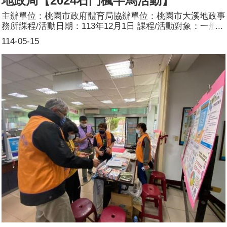
地政局【2024石門楓半馬活動】
主辦單位：桃園市政府體育局協辦單位：桃園市大溪地政事
務所課程/活動日期：113年12月1日 課程/活動對象：一般
民眾辦理形式：設攤宣導課程/活動簡介：目標：推廣地政
114-05-15
業務，同時宣導性別平權觀念，藉由當面與民眾互動及宣
導，傳遞地政業務及性別平權相關知識。方式：1.透過問卷
填寫拿好禮的宣導方式，於活動現場發放各項宣導文宣，加
強民眾對於男女性別平等之觀念及地政業務推廣。2.於活動
現場發放各項宣導文宣，加強民眾對於男女性別平等之觀
念，同時現場提供民眾諮詢。3.活動結束後，彙整問卷並分
析，作為本所未來改進各項便民服務措施之參考。參加人
數：140人(男46人、女94人)