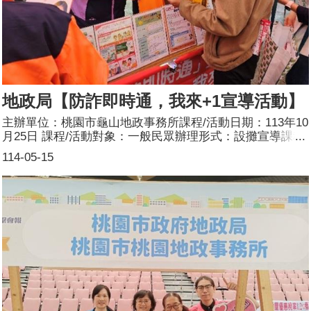
地政局【防詐即時通，我來+1宣導活動】
主辦單位：桃園市龜山地政事務所課程/活動日期：113年10
月25日 課程/活動對象：一般民眾辦理形式：設攤宣導課程/
活動簡介：藉由龜山區福興宮土地公廟安座祭典活動，辦理
114-05-15
防詐有5招、地籍異動即時通收件等宣導及傳遞性別平權的
觀念參加人數：50人(男25人、女25人)