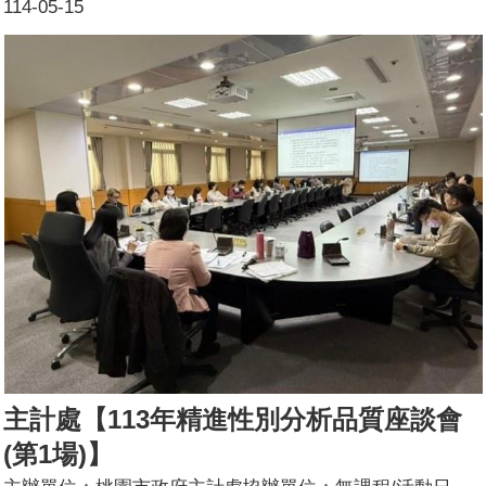
114-05-15
局、交通局、衛生局、文化局、地方稅務局、青年事務局、
體育局、人事處、婦幼發展局之本年性別分析撰擬承辦同仁
及114年預定撰擬分析同仁辦理形式：座談會 課程/活動簡
介：為精進本府性別分析，請專家學者針對113年16個局處
所撰擬性別分析提供精進建議，供各機關就其性別分析之內
容進行深化與應用。參加人數：43人(男10人、女33人)講師
資料：(1)姓名：顏玉如(2)職稱：實踐大學社會工作學系助
理教授
主計處【113年精進性別分析品質座談會
(第1場)】