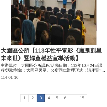
大園區公所【113年性平電影《魔鬼剋星
未來世》暨婦童權益宣導活動】
主辦單位：大園區公所課程/活動日期：113年10月24日課
程/活動對象：大園區民眾、公所同仁辦理形式：講座暨性
平有獎徵答課程/活動簡介：隨著超級英雄電影的崛起，展
114-01-16
現蓬勃與冷靜的特質，好萊塢商業片逐漸開啟多元的性平敘
事視角，並讓不同的性別角色，搖身一變成為拯救世界的主
角！就算是小女孩角色，只要符合人物特有專長，並展現奮
力不懈的精神，亦能為世界帶來和平與光明，終結黑暗面！
1
2
3
4
5
6
...
15
據此《魔鬼剋星未來世》熱門電影因應而在，其在創意、深
度和敘事豐富性上，呈現顯著突破，跳脫傳統由男子抓鬼