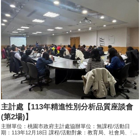
的友善環境，而非僅將部分預算專用於女性或僅計算推動性
別平等事務之預算，更應是動態過程，將性別觀點融入歲
入、歲出之籌編與執行等預算程序中，並普遍應用於各項政
策領域，期藉本次研習課程，提升性別預算彙編品質。參加
人數：163人(男40人、女123人)講師資料：(1)姓名：盧孟
宗(2)職稱：中央研究院社會學研究所博士後人員
主計處【113年精進性別分析品質座談會
(第2場)】
主辦單位：桃園市政府主計處協辦單位：無課程/活動日
期：113年12月18日 課程/活動對象：教育局、社會局、勞
動局、財政局、農業局、地政局、水務局、原住民族行政