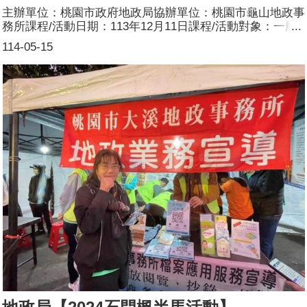
主辦單位：桃園市政府地政局協辦單位：桃園市龜山地政事
務所課程/活動日期：113年12月11日課程/活動對象：一般
民眾辦理形式：設攤宣導課程/活動簡介：龜山區山頂市民
114-05-15
活動中心舉辦守護祖產總動員繼承登記聯合宣導說明會並設
攤宣導防詐、各項便民服務措施及傳遞性別平權的觀念參加
人數：80人(男40人、女40人)