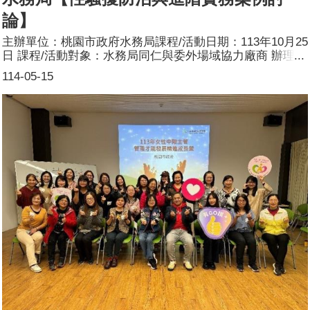
論】
主辦單位：桃園市政府水務局課程/活動日期：113年10月25
日 課程/活動對象：水務局同仁與委外場域協力廠商 辦理形
式：講課課程/活動簡介：1. 本局配合「性平三法」修訂及
114-05-15
為有效預防及落實防治性騷擾機制，提升同仁對修訂後之職
場相關性騷擾法律認知與瞭解，及讓性騷擾防治業務人員及
場所主人於事件發生時能採取應有之糾正與補救措施，特辦
理本訓練課程，邀請實務經驗豐富之業界律師進行授課，從
修法重點至實務案例討論，以深入簡出的方式，提升同仁對
自身權益保障的知能。2.於課中宣導本局性騷擾防治處理流
程及申訴管道，以促進職場性別友善環境。3.本課程辦理課
前、課後測驗及問卷滿意度調查。參加人數：41人(男18
人、女23人)講師資料：(1)姓名：戴心梅律師 (2)職稱：君
鼎法律事務所律師