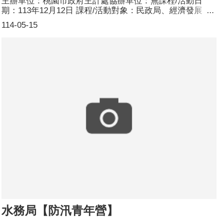
主辦單位：桃園市政府主計處協辦單位：無課程/活動日
期：113年12月12日 課程/活動對象：民政局、經濟發展
局、都市發展局、工務局、觀光旅遊局、警察局、環境保護
114-05-15
局、消防局、法務局、客家事務局、捷運工程局、新聞處、
秘書處、主計處、政風處、智慧城鄉發展委員會之本年性別
分析撰擬承辦同仁及114年預定撰擬分析同仁 辦理形式：座
談會 課程/活動簡介：為精進本府性別分析，請專家學者針
對113年16個局處所撰擬性別分析提供精進建議，供各機關
就其性別分析之內容進行深化與應用。參加人數：38人(男
11人、女26人、其他1人)講師資料：(1)姓名：吳焄雯 (2)職
稱：前內政部統計處副處長、新北市政府主計處性別平等專
案小組委員
水務局【防汛青年營】