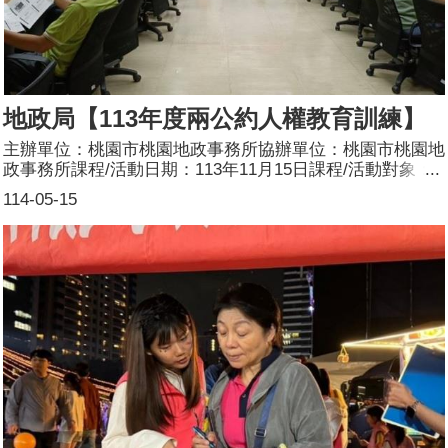
地政局【113年度兩公約人權教育訓練】
主辦單位：桃園市桃園地政事務所協辦單位：桃園市桃園地
政事務所課程/活動日期：113年11月15日課程/活動對象：
一般民眾辦理形式：授課課程/活動簡介：目標：「公民與
114-05-15
政治權利國際公約」及「經濟社會文化權利國際公約」（合
稱兩公約）乃最重要之國際人權法典，亦是國際上人權保障
體系不可或缺之一環，其內容係闡明人類之基本人權，並敦
促各國積極落實，期使人人於公民政治與經濟社會文化權利
上享有自由及保障，冀藉此教育訓練，使同仁了解兩公約人
權之重要性。方式：敬邀請臺灣桃園地方檢察署檢察官王俊
蓉於本所202會議室授課，該講師經歷過訴訟、緝毒等多面
向業務，其授課經驗豐富，深受各界肯定。另為達資源共
享，本次參訓人員開放地政局及本市其他地政事務所參與。
參加人數：36人(男18人、女18人)