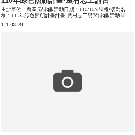
110年綠色照顧計畫-農村志工講習
主辦單位：農業局課程/活動日期：110/10/4課程/活動名
稱：110年綠色照顧計畫計畫-農村志工講習課程/活動簡
介：性別平等問題普遍存在於社會各角落，需靠推廣教育，
111-03-29
以維護此普世價值，邀請觀音區農會推廣部主任邱麗君擔任
講師，以影片賞析認識時代女性及職業無性別區分，新時代
女性蔡總統領導，校園性別工作賞析。參加人數：共30
人，分別為男性：0人；女性：30人。