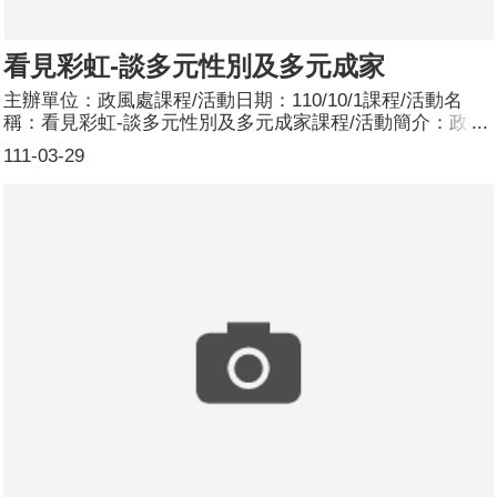
看見彩虹-談多元性別及多元成家
主辦單位：政風處課程/活動日期：110/10/1課程/活動名
稱：看見彩虹-談多元性別及多元成家課程/活動簡介：政風
處結合本府廉政志工專業訓練，邀請看見心理諮商所諮商心
111-03-29
理師李羽榛講授「看見彩虹-談多元性別及多元成家」課
程，讓志工更瞭解多元性別、成家及跨性別者，於生活中能
更友善及平等對待多元性別者。參加人數：共22人，分別
為男性：7人；女性：15人。