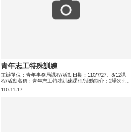
青年志工特殊訓練
主辦單位：青年事務局課程/活動日期：110/7/27、8/12課
程/活動名稱：青年志工特殊訓練課程/活動簡介：2場次分
別邀請棉樂悅事工坊林念慈創辦人、房角石社會企業劉兆雯
110-11-17
理事長擔任講師，並設計講師與學員間及學員彼此之間的互
動交流，以及訓後有助倡議性別平等政策的具體行動方案。
7/27講座主題為「一塊衛生棉」，邀請林念慈創辦人分享自
身當國際志工到尼泊爾推行環保布衛生棉的服務經驗；8/12
講座主題為「把布傳遞出去」，邀請劉兆雯理事長介紹愛女
孩計畫及分享非洲服務經驗，並藉由布衛生棉製作教學，讓
包括男性在內的學員，一同手做布衛生棉(成品可寄回房角