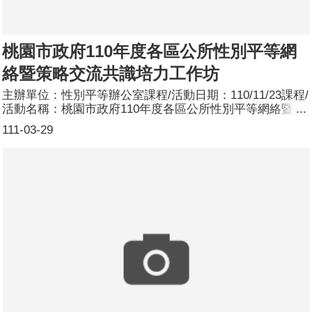
桃園市政府110年度各區公所性別平等網
絡暨策略交流共識培力工作坊
主辦單位：性別平等辦公室課程/活動日期：110/11/23課程/
活動名稱：桃園市政府110年度各區公所性別平等網絡暨策
略交流共識培力工作坊課程/活動簡介：為持續促進本府各
111-03-29
區公所運用性別主流化工具落實於業務中，辦理培力工作
坊，邀請林育苡律師擔任講師，分享其他縣市之運作模式與
經驗分享，提供標竿學習；透過分組方式討論性平業務承辦
同仁常見之困境「找方法：攜手推性平-橫向聯繫如何可
能」、「找資源：如何結合民間組織及鄰里社區共同推動與
宣導」並相互分享以凝聚共識、針對業務困境相互交流；接
著討論「具在地特色與性別平等創意方案」，以各區為單位
進行分享，期各區公所將性平觀念融入於業務中。參加人
數：共23人，分別為男性：4人；女性：19人。