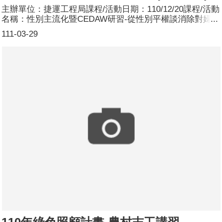
主辦單位：捷運工程局課程/活動日期：110/12/20課程/活動
名稱：性別主流化暨CEDAW研習-從性別平權談消除對婦女
一切形式歧視公約(CEDAW)課程/活動簡介：為讓同仁以性
111-03-29
別平等法律角度更認識CEDAW婦女健康與人身安全議題，
邀請退休法官鄭麗燕以從事法官工作之經驗故事分享，促使
CEDAW與學員生活、工作產生連結，提升學習成效。參加
人數：共19人，分別為男性：12人；女性：7人。