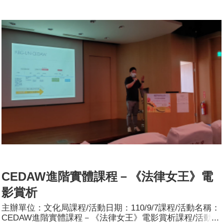
認識。9/4播放《驚奇隊長》呈現女力無窮的樣貌，打破傳
統英雄角色以男性為主的刻板印象；9/29播放《胡桃鉗與奇
幻四國》電影，傳達女性的美是由自己定義，以及不該以貌
取人的正確態度。參加人數：2場次共14人，分別為男性：
5人；女性：9人。
CEDAW進階實體課程－《法律女王》電
影賞析
主辦單位：文化局課程/活動日期：110/9/7課程/活動名稱：
CEDAW進階實體課程－《法律女王》電影賞析課程/活動簡