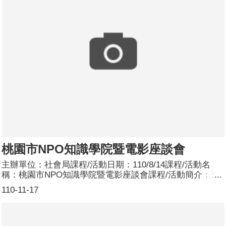
桃園市NPO知識學院暨電影座談會
主辦單位：社會局課程/活動日期：110/8/14課程/活動名
稱：桃園市NPO知識學院暨電影座談會課程/活動簡介：透
過電影《醉好的時光》探討「中年男性」議題，邀請台北市
110-11-17
議員邱威傑(呱吉)、桃園市諮商心理師公會心理師葉子亘、
臺灣男性協會理事長陳柏偉與談，呼籲非營利組織共同關注
男性議題。參加人數：參與線上影展共200人，分別為男
性：72人；女性：128人；參與映後座談共42人，分別為男