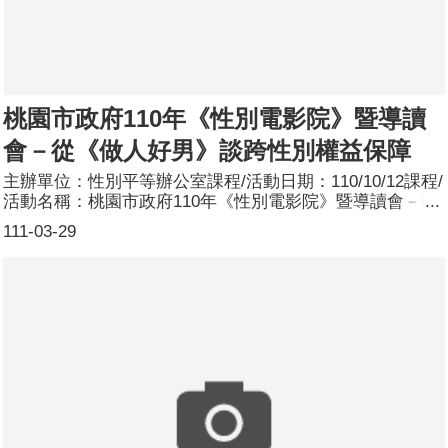
桃園市政府110年《性別電影院》暨導讀
會－從《做人好男》談跨性別權益保障
主辦單位：性別平等辦公室課程/活動日期：110/10/12課程/
活動名稱：桃園市政府110年《性別電影院》暨導讀會－從
《做人好男》談跨性別權益保障課程/活動簡介：為增進對
111-03-29
於多元性別者（含不同性傾向、性別認同）之生活處境，以
及多元家庭型態成員之支持與認識，辦理《性別電影院》暨
導讀會，邀請同志諮詢熱線協會主任蔡瑩芝擔任講師，從
《做人好男》談跨性別權益保障，並請跨性別者現身分享其
生命經驗以及其跨性別身分在日常生活中遇到的處境，促進
同仁在制定及執行相關政策及法令時，更能納入性別觀點，
符合釋字第748號解釋施行法。參加人數：共45人，分別為
男性：14人；女性：31人。