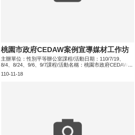
桃園市政府CEDAW案例宣導媒材工作坊
主辦單位：性別平等辦公室課程/活動日期：110/7/19、
8/4、8/24、9/6、9/7課程/活動名稱：桃園市政府CEDAW案
例宣導媒材工作坊課程/活動簡介：藉由舉辦5場次的工作坊
110-11-18
協助局處同仁精進CEDAW案例宣導媒材，並且再次檢視運
用CEDAW點次之適切與正確性，促進各局處同仁之性別議
題敏感度與業務熟悉度。參加人數：共135人，分別為男
性：43人；女性：92人。