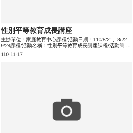
性別平等教育成長講座
主辦單位：家庭教育中心課程/活動日期：110/8/21、8/22、
9/24課程/活動名稱：性別平等教育成長講座課程/活動簡
介：透過三場次的演講，說明父親參與育兒的重要性及面臨
110-11-17
的挑戰，並傳達家務分工及共親職的重要性及溝通方式。
8/21邀請林育苡律師講授「父親育兒的挑戰」主題；8/22邀
請林希陶臨床心理師講解「你煮飯，我洗衣服－維持感情小
撇步」主題；9/24邀請勵馨基金會桃園分事務所賴文珍主任
講授「和樂共親職－共同育兒的教養觀念」主題，參與民眾
皆表示獲益良多。參加人數：3場次共112人，分別為男
性：26人；女性：86人。