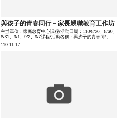
與孩子的青春同行－家長親職教育工作坊
主辦單位：家庭教育中心課程/活動日期：110/8/26、8/30、
8/31、9/1、9/2、9/7課程/活動名稱：與孩子的青春同行－
家長親職教育工作坊課程/活動簡介：本工作坊共辦理6場
110-11-17
次，課程主題為1、青春期的蛻變：青少年的生理、心理變
化2、情感練習曲：情感的滋養、表達及管理3、成為自己
身體的主人：建立身體的界限與自主權4、陪伴孩子學習生
命中的大事：感受愛、了解性5、陪伴孩子走過關係的課
題：從人際關係到親密關係6、成為一個完整的人：認識性
別特質、性別認同和性傾向參加人數：6場次共285人，分
別為男性：12人；女性：273人。