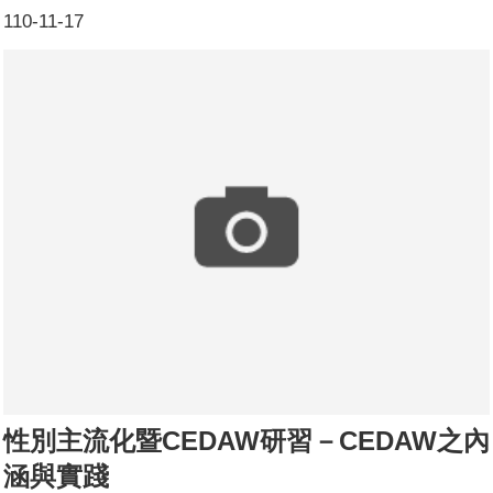
介：為落實推動性別主流化CEDAW價值，文化局邀請性平
110-11-17
專責小組委員陳嘉鴻老師講授110年度CEDAW進階實體課
程－性別培力《法律女王》電影賞析，課程內容藉由了解本
片主角美國最高法院大法官露絲·拜德·金斯伯格解決法律案
件，為性別平權而鬥爭的故事，進而了解CEDAW主要精神
及意涵。參加人數：共47人，分別為男性：14人；女性：
33人。
性別主流化暨CEDAW研習－CEDAW之內
涵與實踐