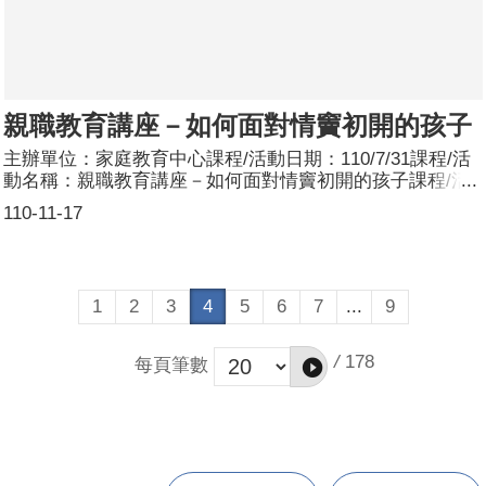
親職教育講座－如何面對情竇初開的孩子
主辦單位：家庭教育中心課程/活動日期：110/7/31課程/活
動名稱：親職教育講座－如何面對情竇初開的孩子課程/活
動簡介：因應國內疫情嚴峻，本次演講採線上方式辦理。經
110-11-17
過臺灣性別平等教育協會莊淑靜理事的解說，讓家長們了解
青少年期子女的身心發展及變化，並學習如何與子女溝通情
感及情緒議題。參加人數：共101人，分別為男性：8人；
女性：93人。
1
2
3
4
5
6
7
...
9
/
178
每頁筆數