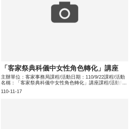
石，一併送至非洲幫助需要的婦女)，了解非洲婦女面臨的
困境並為當地盡一份心力。參加人數：2場次共115人，分
別為男性：39人；女性：76人。
「客家祭典科儀中女性角色轉化」講座
主辦單位：客家事務局課程/活動日期：110/9/22課程/活動
名稱：「客家祭典科儀中女性角色轉化」講座課程/活動簡
介：本講座特別邀請新屋國小羅金珠老師主講「客家祭典科
110-11-17
儀中女性角色轉化」，羅老師不僅以自身經歷分享傳統儀典
的轉型可能，也藉由播放客家事務局自製CEDAW案例媒材
－科儀新女力(https://www.youtube.com/watch?v=mOXmj-
ypE18)，讓同仁更了解如何在業務中融入性別觀點。參加
人數：共44人，分別為男性：20人；女性：24人。