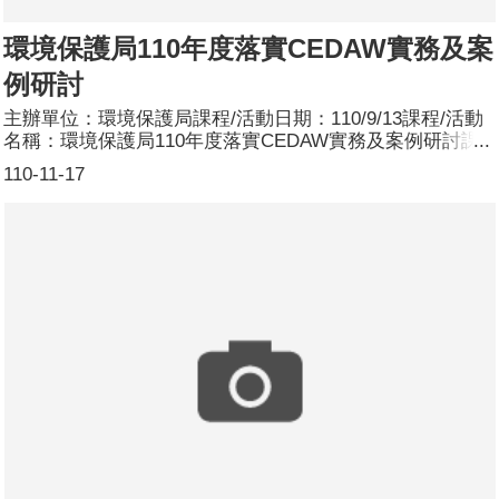
環境保護局110年度落實CEDAW實務及案
例研討
主辦單位：環境保護局課程/活動日期：110/9/13課程/活動
名稱：環境保護局110年度落實CEDAW實務及案例研討課
程/活動簡介：本研習共辦理2場次，郭老師親切和藹，從
110-11-17
CEDAW、勞基法、民法等法規面切入性別議題，使我們瞭
解現今男女社會參與的情形跟各種態樣。郭老師也藉由奧運
男女服裝照片及郵局公仔娃娃甚至變性人，讓我們深切感受
社會普遍性別刻板印象是如何影響我們的生活，讓我們體認
性別意識培力的重要，應從教育向下扎根，並從性別友善廁
所、服裝顏色等貼近生活的改變，創造更友善的生活環境。
參加人數：2場次共155人，分別為男性：66人；女性：89
人。