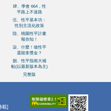
肆、學會 664，性
平路上不迷路
伍、性平基本功：
性別主流化政策
陸、桃園性平計畫
報你知！
柒、什麼！做性平
還能拿獎金？
捌、性平指南大補
帖(以最新版本為主)
完整版
載]