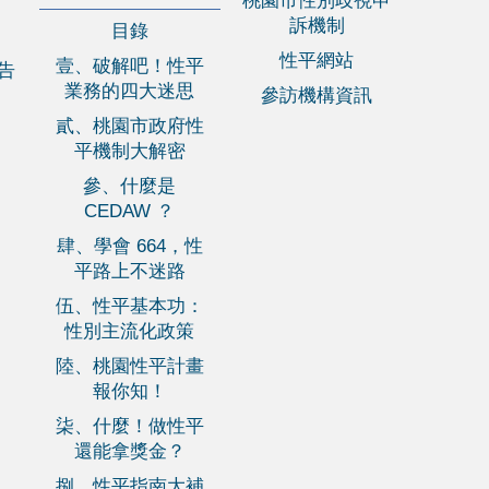
桃園市性別歧視申
訴機制
目錄
性平網站
壹、破解吧！性平
報告
業務的四大迷思
參訪機構資訊
貳、桃園市政府性
平機制大解密
參、什麼是
CEDAW ？
肆、學會 664，性
平路上不迷路
伍、性平基本功：
性別主流化政策
陸、桃園性平計畫
報你知！
柒、什麼！做性平
還能拿獎金？
捌、性平指南大補