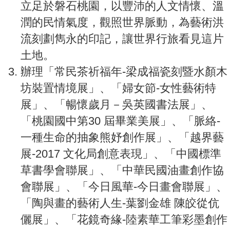
立足於磐石桃園，以豐沛的人文情懷、溫
潤的民情氣度，觀照世界脈動，為藝術洪
流刻劃雋永的印記，讓世界行旅看見這片
土地。
辦理「常民茶祈福年-梁成福瓷刻暨水顏木
坊裝置情境展」、「婦女節-女性藝術特
展」、「暢懷歲月－吳英國書法展」、
「桃園國中第30 屆畢業美展」、「脈絡-
一種生命的抽象熊妤創作展」、「越界藝
展-2017 文化局創意表現」、「中國標準
草書學會聯展」、「中華民國油畫創作協
會聯展」、「今日風華-今日畫會聯展」、
「陶與畫的藝術人生-葉劉金雄 陳皎從伉
儷展」、「花鏡奇緣-陸素華工筆彩墨創作