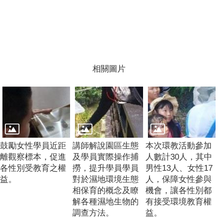
相關圖片
鼓勵女性學員近距
講師解說園區生態
本次環教活動參加
離觀察標本，促進
及學員實際操作捕
人數計30人，其中
各性別受教育之權
撈，提升學員學員
男性13人、女性17
益。
對於濕地環境生態
人，保障女性參與
相保育的概念及瞭
機會，讓各性別都
解各種濕地生物的
有接受環境教育權
調查方法。
益。