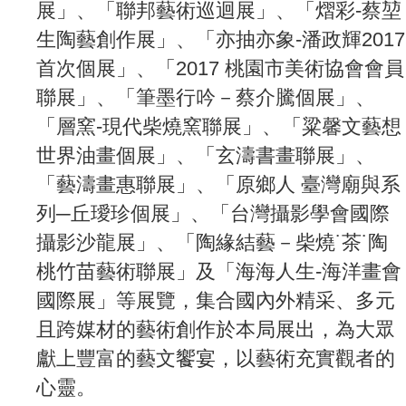
展」、「聯邦藝術巡迴展」、「熠彩-蔡堃
生陶藝創作展」、「亦抽亦象-潘政輝2017
首次個展」、「2017 桃園市美術協會會員
聯展」、「筆墨行吟－蔡介騰個展」、
「層窯-現代柴燒窯聯展」、「粱馨文藝想
世界油畫個展」、「玄濤書畫聯展」、
「藝濤畫惠聯展」、「原鄉人 臺灣廟與系
列─丘璦珍個展」、「台灣攝影學會國際
攝影沙龍展」、「陶緣結藝－柴燒˙茶˙陶
桃竹苗藝術聯展」及「海海人生-海洋畫會
國際展」等展覽，集合國內外精采、多元
且跨媒材的藝術創作於本局展出，為大眾
獻上豐富的藝文饗宴，以藝術充實觀者的
心靈。