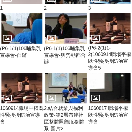
1
2
3
(P6-2(1)1-
(P6-1(1)106哺集乳
(P6-1(1)106哺集乳
2(1060914職場平權
宣導會-自辦
宣導會-與勞動部合
既性騷擾擾防治宣
辦
導會5
1060914職場平權既
2.結合就業與福利
1060817 職場平權
性騷擾擾防治宣導
政策-第2層布建社
既性騷擾擾防治宣
會
區整體照顧服務體
導會
系-圖片2