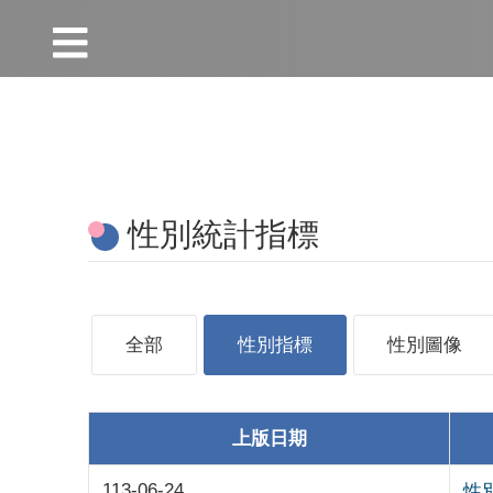
:::
跳到主要內容區塊
:::
性別統計指標
全部
性別指標
性別圖像
上版日期
113-06-24
性